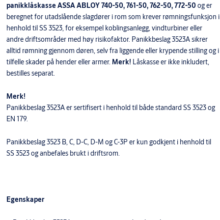
panikklåskasse ASSA ABLOY 740-50, 761-50, 762-50, 772-50
og er
beregnet for utadslående slagdører i rom som krever rømningsfunksjon i
henhold til SS 3523, for eksempel koblingsanlegg, vindturbiner eller
andre driftsområder med høy risikofaktor. Panikkbeslag 3523A sikrer
alltid rømning gjennom døren, selv fra liggende eller krypende stilling og i
tilfelle skader på hender eller armer.
Merk!
Låskasse er ikke inkludert,
bestilles separat.
Merk!
Panikkbeslag 3523A er sertifisert i henhold til både standard SS 3523 og
EN 179.
Panikkbeslag 3523 B, C, D-C, D-M og C-3P er kun godkjent i henhold til
SS 3523 og anbefales brukt i driftsrom.
Egenskaper