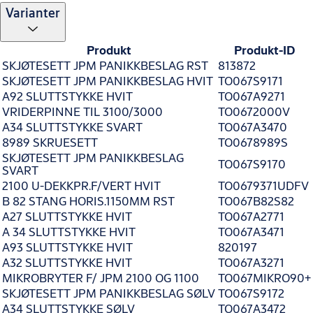
Varianter
Produkt
Produkt-ID
SKJØTESETT JPM PANIKKBESLAG RST
813872
SKJØTESETT JPM PANIKKBESLAG HVIT
TO067S9171
A92 SLUTTSTYKKE HVIT
TO067A9271
VRIDERPINNE TIL 3100/3000
TO0672000V
A34 SLUTTSTYKKE SVART
TO067A3470
8989 SKRUESETT
TO0678989S
SKJØTESETT JPM PANIKKBESLAG
TO067S9170
SVART
2100 U-DEKKPR.F/VERT HVIT
TO0679371UDFV
B 82 STANG HORIS.1150MM RST
TO067B82S82
A27 SLUTTSTYKKE HVIT
TO067A2771
A 34 SLUTTSTYKKE HVIT
TO067A3471
A93 SLUTTSTYKKE HVIT
820197
A32 SLUTTSTYKKE HVIT
TO067A3271
MIKROBRYTER F/ JPM 2100 OG 1100
TO067MIKRO90+
SKJØTESETT JPM PANIKKBESLAG SØLV
TO067S9172
A34 SLUTTSTYKKE SØLV
TO067A3472