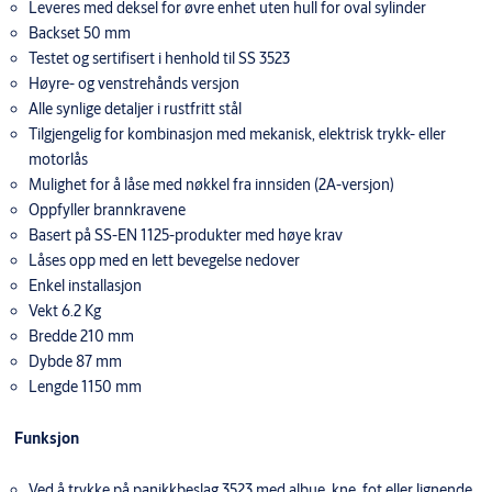
Leveres med deksel for øvre enhet uten hull for oval sylinder
Backset 50 mm
Testet og sertifisert i henhold til SS 3523
Høyre- og venstrehånds versjon
Alle synlige detaljer i rustfritt stål
Tilgjengelig for kombinasjon med mekanisk, elektrisk trykk- eller
motorlås
Mulighet for å låse med nøkkel fra innsiden (2A-versjon)
Oppfyller brannkravene
Basert på SS-EN 1125-produkter med høye krav
Låses opp med en lett bevegelse nedover
Enkel installasjon
Vekt 6.2 Kg
Bredde 210 mm
Dybde 87 mm
Lengde 1150 mm
Funksjon
Ved å trykke på panikkbeslag 3523 med albue, kne, fot eller lignende