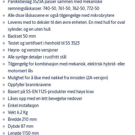
Panikkbeslag 3523A passer sammen med mekaniske
rømningslåskasser: 740-50, 761-50, 762-50, 772-50
Alle disse låskassene er også tilgjengelige med mikrobrytere
Leveres med to deksler til den øvre enheten. En med hull for oval
sylinder, og en uten hull.
Backset 50 mm
Testet og sertifisert i henhold til SS 3523
Høyre- og venstre versjoner
Alle synlige detaljer i rustfritt stål
Tilgjengelig for kombinasjon med mekanisk, elektrisk hybrid- eller
motorisert lås
Mulighet for å låse med nøkkel fra innsiden (2A-versjon)
Oppfyller brannkravene
Basert på SS-EN 1125-produkter med høye krav
Låses opp med en lett bevegelse nedover
Enkel installasjon
Vekt 6.2 Kg
Bredde 210 mm
Dybde 87 mm
Lengde 1150 mm