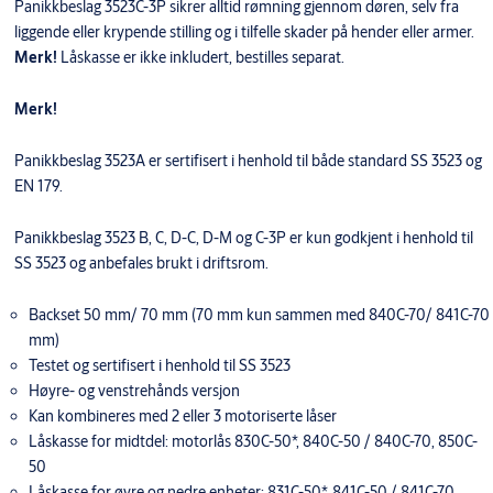
Panikkbeslag 3523C-3P sikrer alltid rømning gjennom døren, selv fra
liggende eller krypende stilling og i tilfelle skader på hender eller armer.
Merk!
Låskasse er ikke inkludert, bestilles separat.
Merk!
Panikkbeslag 3523A er sertifisert i henhold til både standard SS 3523 og
EN 179.
Panikkbeslag 3523 B, C, D-C, D-M og C-3P er kun godkjent i henhold til
SS 3523 og anbefales brukt i driftsrom.
Backset 50 mm/ 70 mm (70 mm kun sammen med 840C-70/ 841C-70
mm)
Testet og sertifisert i henhold til SS 3523
Høyre- og venstrehånds versjon
Kan kombineres med 2 eller 3 motoriserte låser
Låskasse for midtdel: motorlås 830C-50*, 840C-50 / 840C-70, 850C-
50
Låskasse for øvre og nedre enheter: 831C-50*, 841C-50 / 841C-70,