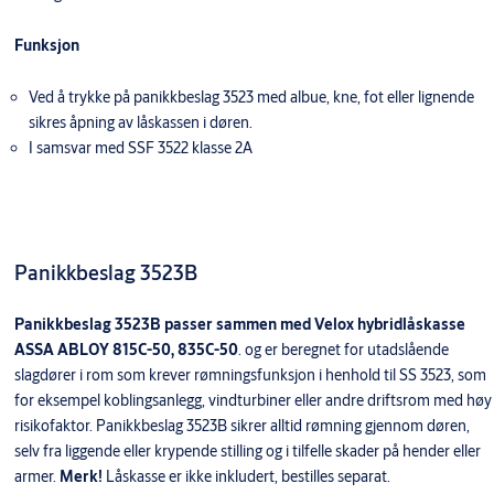
Funksjon
Ved å trykke på panikkbeslag 3523 med albue, kne, fot eller lignende
sikres åpning av låskassen i døren.
I samsvar med SSF 3522 klasse 2A
Panikkbeslag 3523B
Panikkbeslag 3523B passer sammen med Velox hybridlåskasse
ASSA ABLOY 815C-50, 835C-50
. og er beregnet for utadslående
slagdører i rom som krever rømningsfunksjon i henhold til SS 3523, som
for eksempel koblingsanlegg, vindturbiner eller andre driftsrom med høy
risikofaktor. Panikkbeslag 3523B sikrer alltid rømning gjennom døren,
selv fra liggende eller krypende stilling og i tilfelle skader på hender eller
armer.
Merk!
Låskasse er
ikke inkludert, bestilles separat.