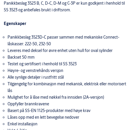
Panikkbeslag 3523 B, C, D-C, D-M og C-3P er kun godkjent i henhold til
SS 3523 og anbefales brukt i driftsrom.
Egenskaper
Panikkbeslag 3523D-C passer sammen med mekaniske Connect-
låskasser: 222-50, 232-50
Leveres med deksel for øvre enhet uten hull for oval sylinder
Backset 50 mm
Testet og sertifisert i henhold til SS 3523
Høyre- og venstrehånds versjon
Alle synlige detaljer i rustfritt stål
Tilgjengelig for kombinasjon med mekanisk, elektrisk eller motorisert
lås
Mulighet for å låse med nøkkel fra innsiden (2A-versjon)
Oppfyller brannkravene
Basert på SS-EN 1125-produkter med høye krav
Låses opp med en lett bevegelse nedover
Enkel installasjon