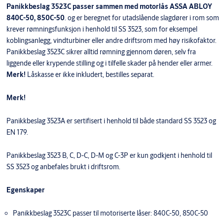
Panikkbeslag 3523C passer sammen med motorlås ASSA ABLOY
840C-50, 850C-50
. og er beregnet for utadslående slagdører i rom som
krever rømningsfunksjon i henhold til SS 3523, som for eksempel
koblingsanlegg, vindturbiner eller andre driftsrom med høy risikofaktor.
Panikkbeslag 3523C sikrer alltid rømning gjennom døren, selv fra
liggende eller krypende stilling og i tilfelle skader på hender eller armer.
Merk!
Låskasse er ikke inkludert, bestilles separat.
Merk!
Panikkbeslag 3523A er sertifisert i henhold til både standard SS 3523 og
EN 179.
Panikkbeslag 3523 B, C, D-C, D-M og C-3P er kun godkjent i henhold til
SS 3523 og anbefales brukt i driftsrom.
Egenskaper
Panikkbeslag 3523C passer til motoriserte låser: 840C-50, 850C-50