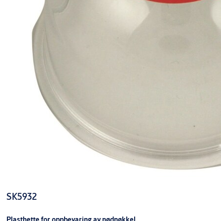
SK5932
Plasthette for oppbevaring av nødnøkkel