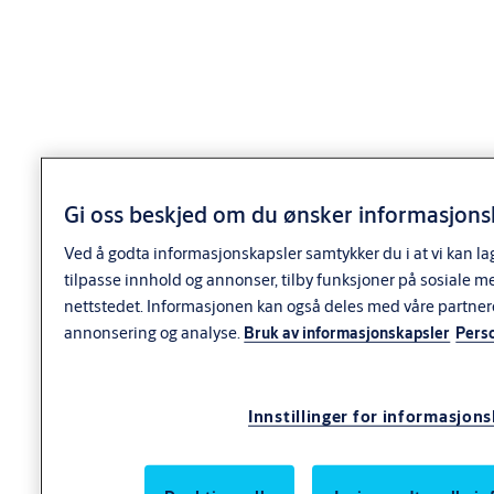
Betegnelse
Komplett nødutstyr for smalprofillås
Anvendelse
Anvendelse
Gi oss beskjed om du ønsker informasjonsk
Til smalproﬁllås 1380, 1385 og 13585.
Ved å godta informasjonskapsler samtykker du i at vi kan la
tilpasse innhold og annonser, tilby funksjoner på sosiale m
Skiltet er laget av Zink og er beregnet for innvendig montasje
nettstedet. Informasjonen kan også deles med våre partner
sammen med utvendig oval sylinder.
annonsering og analyse.
Bruk av informasjonskapsler
Pers
Monteres med fyra gjennomgående skruer.
Innstillinger for informasjon
Utførelse