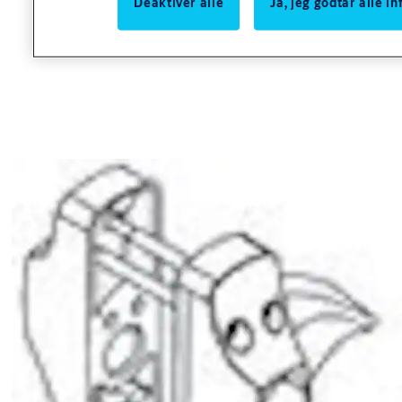
Deaktiver alle
Ja, jeg godtar alle 
Utførelse
Forkrommet blank.
Tilbehør
Tilbehør
Etterbestillig av plastkopp på art. nr: 7411212
Varianter
Produkt
Produkt-ID
88362/S3FKR NØDUTSTYR KOMPLETT
358068100011
(SETT)