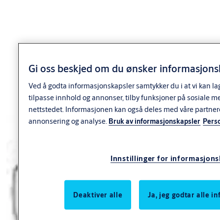
Produkt
Produkt-ID
Egenskaper
Finish:
MSM
Packing:
NØDUTSTYR SK5934
Enk.pk.
9402175AX02
U/KNAPP (SETT)
Forpakning:
Enk.pk.
Gi oss beskjed om du ønsker informasjonsk
Overflate:
MSM
Ved å godta informasjonskapsler samtykker du i at vi kan la
Finish: Fkr
tilpasse innhold og annonser, tilby funksjoner på sosiale m
Packing:
Enk.pk.
nettstedet. Informasjonen kan også deles med våre partner
NØDUTSTYR SK5934
9402175AX04
Forpakning:
U/KNAPP FKR (SETT)
annonsering og analyse.
Bruk av informasjonskapsler
Pers
Enk.pk.
Overflate:
FKR
Finish:
Innstillinger for informasjon
FKRM
Packing:
NØDUTSTYR SK5934
Enk.pk.
9402175AX01
U/KNAPP FKRM (SETT)
Forpakning:
Deaktiver alle
Ja, jeg godtar alle 
Enk.pk.
Overflate:
FKRM