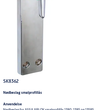
SK8362
Nødbeslag smalprofillås
Anvendelse
Nødbeslag for ASSA ABLOY smalprofillås 1380, 1385 og 13585.