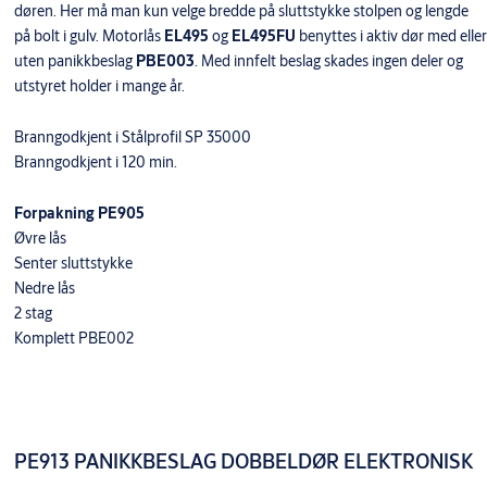
døren. Her må man kun velge bredde på sluttstykke stolpen og lengde
på bolt i gulv. Motorlås
EL495
og
EL495FU
benyttes i aktiv dør med eller
uten panikkbeslag
PBE003
. Med innfelt beslag skades ingen deler og
utstyret holder i mange år.
Branngodkjent i Stålprofil SP 35000
Branngodkjent i 120 min.
Forpakning PE905
Øvre lås
Senter sluttstykke
Nedre lås
2 stag
Komplett PBE002
PE913 PANIKKBESLAG DOBBELDØR ELEKTRONISK