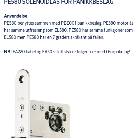
PE580 SOLENOIDLÅS FOR PANIKKBESLAG
Anvendelse
PE580 benyttes sammen med PBE001 panikkbeslag. PE580 motorlås
har samme utfresning som EL580. PE580 har samme funksjoner som
EL580 men PE580 har en 7 graders skråkant på fallen.
NB!
EA220 kabel og EA305 sluttstykke følger ikke med i Forpakning!