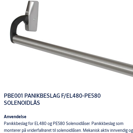
PBE002 PANIKKBESLAG F/PE590/PE592
8156PBE002
MOTORLÅS
PRESTO 3-20/030 FKR NØDVRIDER
8125009
F/EL595 - EL595FU
INOXI 3-19K/030 RST NØDVRIDER F/EL595 -
8125010
EL595FU
PBE001 PANIKBESLAG F/EL480-PE580
SOLENOIDLÅS
Anvendelse
Panikkbeslag for EL480 og PE580 Solenoidlåser. Panikkbeslag som
monterer på vriderfallrøret til solenoidlåsen. Mekanisk aktiv innvendig og