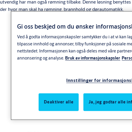
utvendig har man også rømning tilbake. Denne løsning benyttes
der hvor man skal ha rømning, brannhold og dørautomatikk.
Gi oss beskjed om du ønsker informasjonsk
Ved å godta informasjonskapsler samtykker du i at vi kan la
tilpasse innhold og annonser, tilby funksjoner på sosiale m
nettstedet. Informasjonen kan også deles med våre partner
annonsering og analyse.
Bruk av informasjonskapsler
Pers
Nedlastinger
Innstillinger for informasjon
PBE002 manual
Deaktiver alle
Ja, jeg godtar alle 
Varianter
Produkt
Produkt-ID