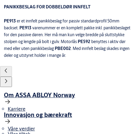
PANIKKBESLAG FOR DOBBELDØR INNFELT
PE913
er et innfelt panikkbeslag for passiv standardprofil 50mm
backset.
PE913
varenummer er en komplett pakke inkl. panikkbeslaget
for den passive døren. Her må man kun velge bredde på sluttstykke
stolpen og lengde på bolt i gulv. Motorlås
PE592
benyttes i aktiv dør
med eller uten panikkbeslag
PBE002
. Med innfelt beslag skades ingen
deler og utstyret holder i mange år.
Om ASSA ABLOY Norway
Karriere
Innovasjon og bærekraft
Våre verdier
Våre tiltak