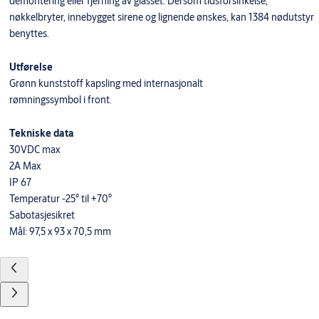
demontering eller fjerning av glasset. Dersom tidsforsinkelse,
nøkkelbryter, innebygget sirene og lignende ønskes, kan 1384 nødutstyr
benyttes.
Utførelse
Grønn kunststoff kapsling med internasjonalt
rømningssymbol i front.
Tekniske data
30VDC max
2A Max
IP 67
Temperatur -25° til +70°
Sabotasjesikret
Mål: 97,5 x 93 x 70,5 mm