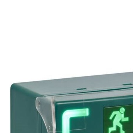
Tilbakemelding
DoC dokument
Tilkoblingsforslag
CP3 manual
Mål
Varianter
Produkt
Produkt-ID
RB CP3-LSRC NØDBRYTER M/LYS OG
TO307CP3-
LYD
LSRC