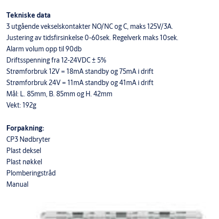
Tekniske data
3 utgående vekselskontakter NO/NC og C, maks 125V/3A.
Justering av tidsfirsinkelse 0-60sek. Regelverk maks 10sek.
Alarm volum opp til 90db
Driftsspenning fra 12-24VDC ± 5%
Strømforbruk 12V = 18mA standby og 75mA i drift
Strømforbruk 24V = 11mA standby og 41mA i drift
Mål: L. 85mm, B. 85mm og H. 42mm
Vekt: 192g
Forpakning:
CP3 Nødbryter
Plast deksel
Plast nøkkel
Plomberingstråd
Manual