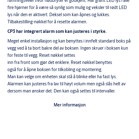
rømningsveier hvor nødbryter er godkjent. Har grønt LED lys i alle
fire hjørner for å være så synlig som mulig og veksler til rødt LED
lys når den er aktivert. Deksel som kan åpnes og lukkes.
Tilbakestilling-nøkkel for å resette alarmen.
CP3 har integrert alarm som kan justeres i styrke.
Meget enkel installasjon og kan benyttes i innfelt standard boks på
vegg ved å ta bort bakre del av boksen. Ingen skruer i boksen kun
for feste til vegg. Reset nøkkel settes
inn fra front som gjør det enklere. Reset nøkkel benyttes
også for å åpne boksen for tilkobling og montering.
Man kan velge om enheten skal stå å blinke eller ha fast lys.
Alarmen kan justeres fra lav til høyt volum men også slås helt av
dersom man ønsker det. Den kan også settes til intervaller.
Tekniske data
Mer informasjon
3 utgående vekselskontakter NO, NC og COM, maks 125V/3A.
Alarm volum opp til 90db
Driftsspenning fra 12-24VDC ± 5%
Strømforbruk 12V = 18mA standby og 75mA i drift
Strømforbruk 24V = 11mA standby og 41mA i drift