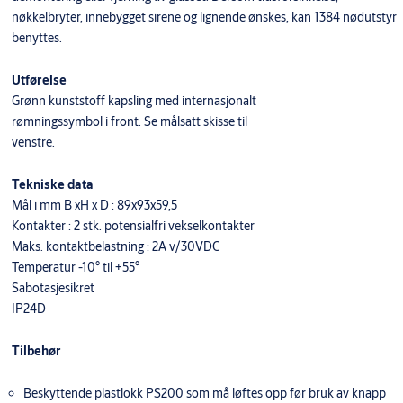
nøkkelbryter, innebygget sirene og lignende ønskes, kan 1384 nødutstyr
benyttes.
Utførelse
Grønn kunststoff kapsling med internasjonalt
rømningssymbol i front. Se målsatt skisse til
venstre.
Tekniske data
Mål i mm B xH x D : 89x93x59,5
Kontakter : 2 stk. potensialfri vekselkontakter
Maks. kontaktbelastning : 2A v/30VDC
Temperatur -10° til +55°
Sabotasjesikret
IP24D
Tilbehør
Beskyttende plastlokk PS200 som må løftes opp før bruk av knapp