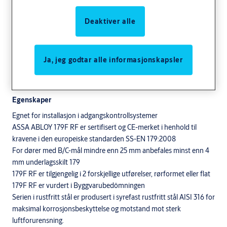
Deaktiver alle
Nødbeslag 179F RF er beregnet for utadslående slagdører i
Ja, jeg godtar alle informasjonskapsler
rømningsveier . 179F passer sammen med låskasser 710, 721,
722, 727 med 50 eller 70 mm backset.
Låsen åpnes med et
håndgrep, noe som gir en sikker rømning
Egenskaper
Egnet for installasjon i adgangskontrollsystemer
ASSA ABLOY 179F RF er sertifisert og CE-merket i henhold til
kravene i den europeiske standarden SS-EN 179:2008
For dører med B/C-mål mindre enn 25 mm anbefales minst enn 4
mm underlagsskilt 179
179F RF er tilgjengelig i 2 forskjellige utførelser, rørformet eller flat
179F RF er vurdert i Byggvarubedömningen
Serien i rustfritt stål er produsert i syrefast rustfritt stål AISI 316 for
maksimal korrosjonsbeskyttelse og motstand mot sterk
luftforurensning.