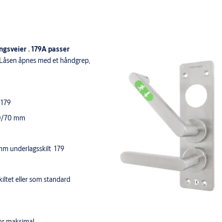
ngsveier . 179A passer
Låsen åpnes med et håndgrep,
 179
50/70 mm
mm underlagsskilt 179
kiltet eller som standard
 for maksimal