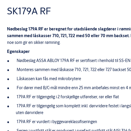
SK179A RF
Nødbeslag
179A RF er beregnet for utadslående slagdører i rømni
sammen med låskasser 710, 721, 722 med 50 eller 70 mm backset.
noe som gir en sikker rømning.
Egenskaper
Nødbeslag ASSA ABLOY 179A RF er sertifisert i henhold til SS-EN
Monteres sammen med låskasse 710, 721, 722 eller 727 backset 
Låskassen kan fås med mikrobrytere
For dører med B/C-mål mindre enn 25 mm anbefales minst en 4 
179A RF er tilgjengelig i 2 forskjellige utførelser, rør eller flat
179A RF er tilgjengelig som komplett inkl. dørvridere festet i langs
uten dørvridere
179A RF er vurdert i byggevareklassifiseringen
Serien i rustfritt stål er produsert i syrefast rustfritt stål AISI 316