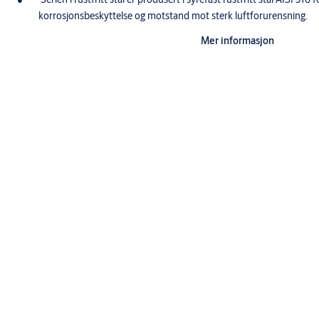
korrosjonsbeskyttelse og motstand mot sterk luftforurensning.
Overflatebehandlingen er sort.
Mer informasjon
Funksjon
Døren kan alltid åpnes fra innsiden via nødbeslaget
Ved valg av låskasse 710 eller 727 er det mulig å komme inn igjen 
evakuering
Låskasser 721-50, 722-50 og 727-50 kan brukes med elektriske sl
Autorisert passering med nøkkel er mulig både innenfra og utenfr
alarmindikasjonen
Nødbeslaget kan plomberes med plomberingstråd
Tilbehør
Underlagsskilt SK179 4 mm RF
Spesifikasjoner
Bruksområde