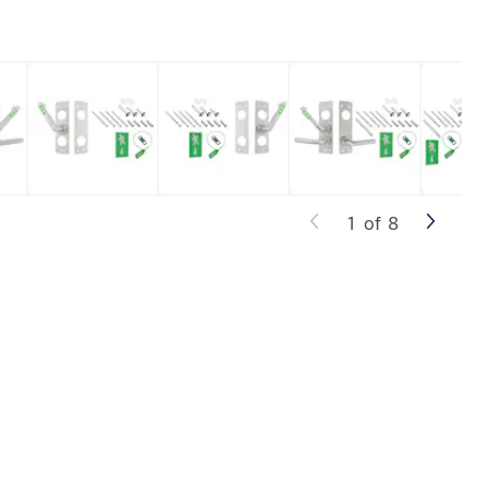
1
of
8