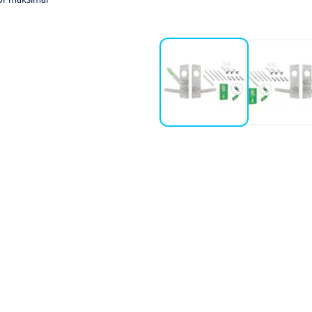
via det utvendige dørvridere etter
uttstykker fra ASSAs 900-serie
a uten å påvirke