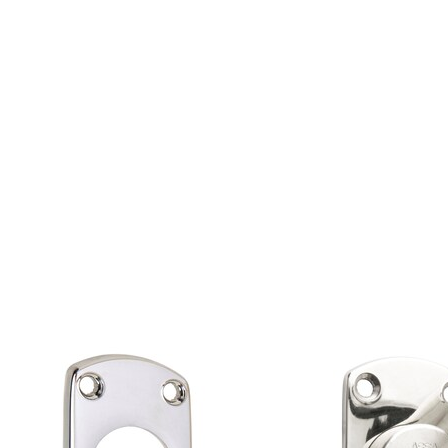
.pdf
.pdf
.pdf
.pdf
Varianter
Produkt
Produkt-ID
NØDBESLAG 179H-3P HØYRE FKRM
1344303101013
NØDBESLAG 179H-3P VENSTRE FKRM
1344303102013