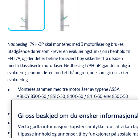
Nødbeslag 179H-3P skal monteres med 3 motorlåser og brukes i
utadgående dører som krever en evakueringsfunksjon i henhold til
EN 179, og der det er behov for svært høy sikkerhet fra utsiden
med 3 klassifiserte motorlåser. Nødbeslag 179H-3P gjør det mulig å
evakuere gjennom døren med ett håndgrep, noe som gir en sikker
evakuering.
Monteres sammen med tre motorlåser av typene ASSA
ABLOY 830C-50 / 831C-50, 840C-50 / 841C-50 eller 850C-50
/ 851C-50.
Evakuering med en dørvrider.
Gi oss beskjed om du ønsker informasjonsk
En DAC dørkontrollenhet kan betjene alle tre låsene.
Ved å godta informasjonskapsler samtykker du i at vi kan la
Høyre- og venstre-versjoner.
tilpasse innhold og annonser, tilby funksjoner på sosiale m