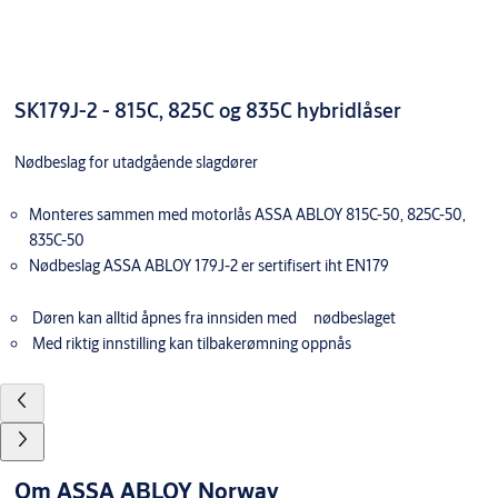
SK179J-2 - 815C, 825C og 835C hybridlåser
Nødbeslag for utadgående slagdører
Monteres sammen med motorlås ASSA ABLOY 815C-50, 825C-50,
835C-50
Nødbeslag ASSA ABLOY 179J-2 er sertifisert iht EN179
Døren kan alltid åpnes fra innsiden med nødbeslaget
Med riktig innstilling kan tilbakerømning oppnås
Om ASSA ABLOY Norway