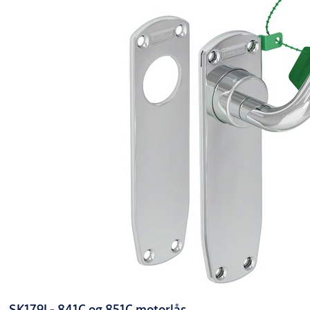
SK179I - 841C og 851C motorlås