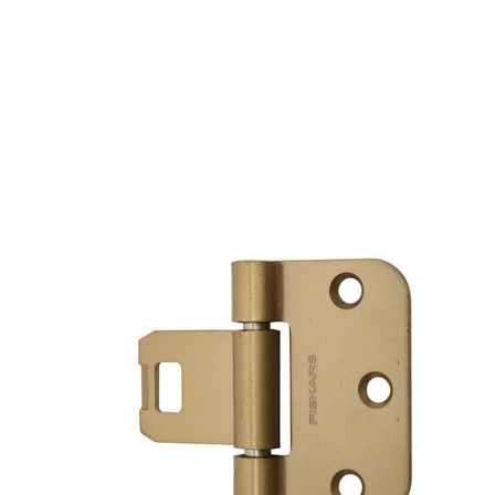
Galvanisert stål.
Varianter
Produkt
Produkt-ID
HENGSEL HE2220-100 FJÆR L GALV
451545105057
HENGSEL HE2220-100 FJÆR R GALV
451545103057