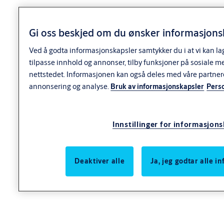
Gi oss beskjed om du ønsker informasjonsk
Ved å godta informasjonskapsler samtykker du i at vi kan la
tilpasse innhold og annonser, tilby funksjoner på sosiale m
Spesifikasjoner
nettstedet. Informasjonen kan også deles med våre partner
annonsering og analyse.
Bruk av informasjonskapsler
Pers
Betegnelse
Fjærhengsel
Innstillinger for informasjon
Anvendelse
Deaktiver alle
Ja, jeg godtar alle 
Anvendelse
For ufalsede, selvstengende dører. 2220 for lettere dører og
badstudører.