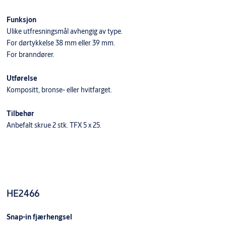
Funksjon
Ulike utfresningsmål avhengig av type.
For dørtykkelse 38 mm eller 39 mm.
For branndører.
Utførelse
Kompositt, bronse- eller hvitfarget.
Tilbehør
Anbefalt skrue 2 stk. TFX 5 x 25.
HE2466
Snap-in fjærhengsel