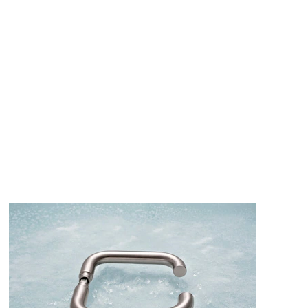
Leveres med nålelager og med 8x8 mm firkantpinne i rustfritt 
Utførelse
Utførelse
Børstet, rustfritt stål, AISI 316L.
Varianter
Produkt
Produkt-ID
VR0919/5202 VRIDER M/SKILT (PAR)
9403457BX26101
VR0919/6004 VRIDER M/SKILT (PAR)
9403459BX26101
VR0919/6302 VRIDER M/SKILT (PAR)
9403460BX26101