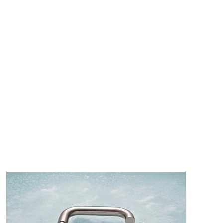
Dørvrider med diameter 19 mm.
Kan leveres sammenmontert med SK2501 runde skilt. Vrider passe
Vrider med vriderskilt leveres med festeplugg for skruer.
Leveres med nålelager og med 8x8 mm firkantpinne i rustfritt s
Utførelse
Utførelse
Børstet, rustfritt stål, AISI 316L.
Varianter
Produkt
Produkt-ID
DØRVRID.VR0625 REM/SKILT 32-60 (PAR)
951005