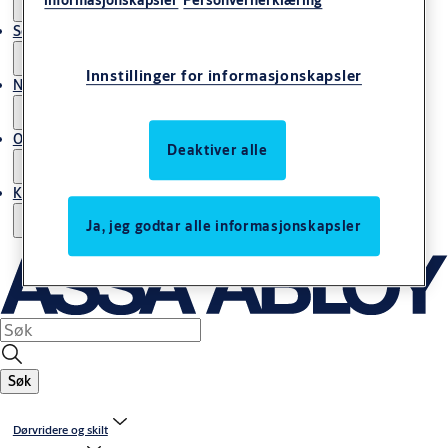
informasjonskapsler
Personvernerklæring
Service
Innstillinger for informasjonskapsler
Nyheter & artikler
Om ASSA ABLOY Norway
Deaktiver alle
Kontakt oss
Ja, jeg godtar alle informasjonskapsler
Søk
Dørvridere og skilt