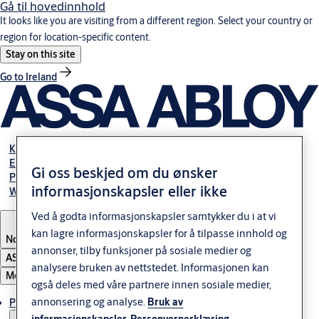
Gå til hovedinnhold
It looks like you are visiting from a different region. Select your country or
region for location-specific content.
Stay on this site
Go to Ireland
Karriere
Elektromekaniske guider
Gi oss beskjed om du ønsker
Partner Area
informasjonskapsler eller ikke
Webshop
Ved å godta informasjonskapsler samtykker du i at vi
kan lagre informasjonskapsler for å tilpasse innhold og
Norway
annonser, tilby funksjoner på sosiale medier og
ASSA ABLOY Group
analysere bruken av nettstedet. Informasjonen kan
Meny
også deles med våre partnere innen sosiale medier,
annonsering og analyse.
Bruk av
Produkter og løsninger