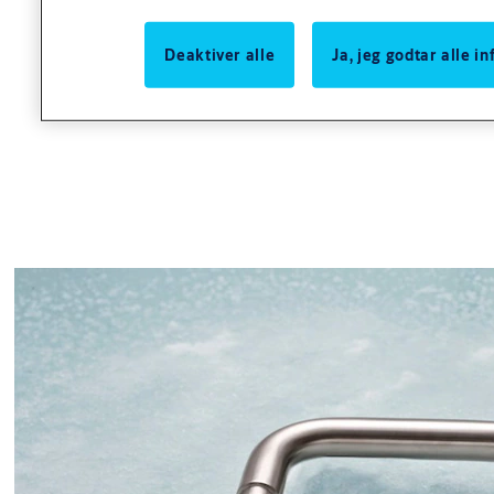
230 x 32 x 2 mm.
Deaktiver alle
Ja, jeg godtar alle 
Passer til ASSA ABLOY Connect smalprofillås.
Leveres som enkelt innvendig skilt med 2 stk. M5x75 mm skruer.
Utførelse
Utførelse
Børstet, rustfritt stål, AISI 316L.
Varianter
Produkt
Produkt-ID
SK6386 LANGSKILT SMP.SYL.INNV.
9402588AX26