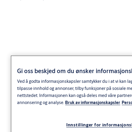
Gi oss beskjed om du ønsker informasjonsk
Ved å godta informasjonskapsler samtykker du i at vi kan la
Spesifikasjoner
tilpasse innhold og annonser, tilby funksjoner på sosiale m
nettstedet. Informasjonen kan også deles med våre partner
Anvendelse
annonsering og analyse.
Bruk av informasjonskapsler
Pers
Anvendelse
Innstillinger for informasjon
Smalprofil langskilt for i TrioVing Line-serien.