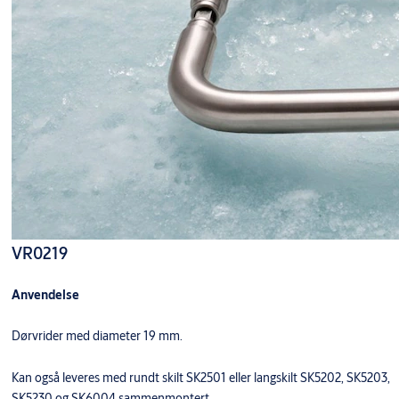
VR0219
Anvendelse
Dørvrider med diameter 19 mm.
Kan også leveres med rundt skilt SK2501 eller langskilt SK5202, SK5203,
SK5230 og SK6004 sammenmontert.