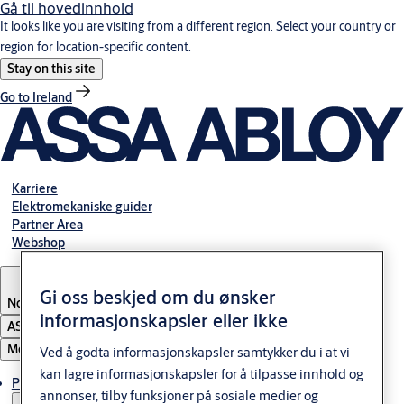
Gå til hovedinnhold
It looks like you are visiting from a different region. Select your country or
region for location-specific content.
Stay on this site
Go to Ireland
Karriere
Elektromekaniske guider
Partner Area
Webshop
Gi oss beskjed om du ønsker
Norway
informasjonskapsler eller ikke
ASSA ABLOY Group
Meny
Ved å godta informasjonskapsler samtykker du i at vi
kan lagre informasjonskapsler for å tilpasse innhold og
Produkter og løsninger
annonser, tilby funksjoner på sosiale medier og