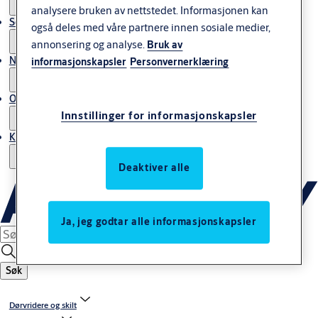
analysere bruken av nettstedet. Informasjonen kan
Service
også deles med våre partnere innen sosiale medier,
annonsering og analyse.
Bruk av
Nyheter & artikler
informasjonskapsler
Personvernerklæring
Om ASSA ABLOY Norway
Innstillinger for informasjonskapsler
Kontakt oss
Deaktiver alle
Ja, jeg godtar alle informasjonskapsler
Søk
Dørvridere og skilt