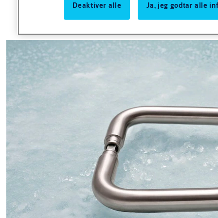
Deaktiver alle
Ja, jeg godtar alle 
Utførelse
Utførelse
Børstet, rustfritt stål, AISI 316L.
Varianter
Produkt
Produkt-ID
SK3003 SIGNALSKILT HC KN.SYL.LÅS (sett)
951545