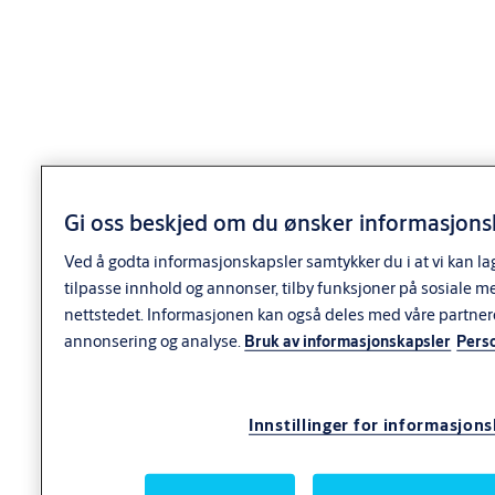
Anvendelse
Anvendelse
Rundt signalskilt med stort grep i TrioVing Line-serien.
SK3003-0130 for Modul- og Connect låskasser.
Gi oss beskjed om du ønsker informasjonsk
Diameter 53 mm. Passer for dørtykkelse 40 - 50 mm.
Ved å godta informasjonskapsler samtykker du i at vi kan la
tilpasse innhold og annonser, tilby funksjoner på sosiale m
C/c-mål:
nettstedet. Informasjonen kan også deles med våre partner
annonsering og analyse.
Bruk av informasjonskapsler
Pers
30 mm for SK3003-0130
Leveres i par med 2 stk. M4 x 75 mm skruer samt medbringer.
Innstillinger for informasjon