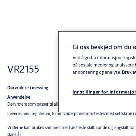
Gi oss beskjed om du ø
Ved å godta informasjonskapsler 
på sosiale medier og analysere 
VR2155
annonsering og analyse.
Bruk a
Dørvridere i messing
Innstillinger for informasjo
Anvendelse
Dørvridere som passer til alle typer inn- og utvendige dører.
Leveres med regulerbar, 8 mm vriderpinne som festes med settskrue i v
Vriderne kan brukes sammen med de fleste skilt, runde og langskilt for
skipslås.