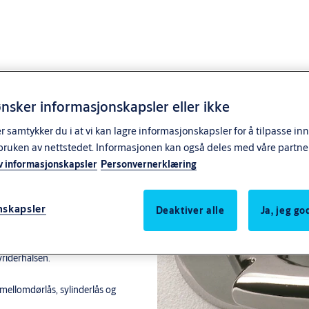
nsker informasjonskapsler eller ikke
samtykker du i at vi kan lagre informasjonskapsler for å tilpasse in
bruken av nettstedet. Informasjonen kan også deles med våre partne
v informasjonskapsler
Personvernerklæring
nskapsler
Deaktiver alle
Ja, jeg g
riderhalsen.
 mellomdørlås, sylinderlås og