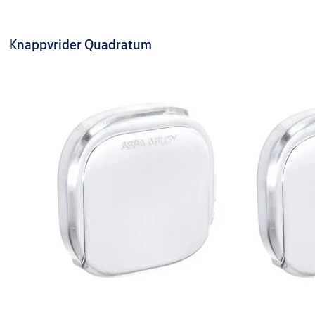
Knappvrider Quadratum