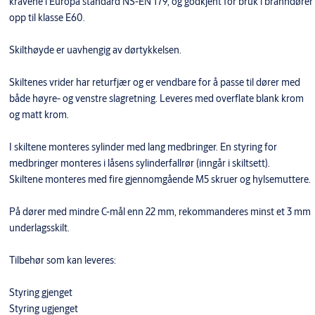
kravene i Europa standard NS-EN 179, og godkjent for bruk i branndører
opp til klasse E60.
Skilthøyde er uavhengig av dørtykkelsen.
Skiltenes vrider har returfjær og er vendbare for å passe til dører med
både høyre- og venstre slagretning. Leveres med overflate blank krom
og matt krom.
I skiltene monteres sylinder med lang medbringer. En styring for
medbringer monteres i låsens sylinderfallrør (inngår i skiltsett).
Skiltene monteres med fire gjennomgående M5 skruer og hylsemuttere.
På dører med mindre C-mål enn 22 mm, rekommanderes minst et 3 mm
underlagsskilt.
Tilbehør som kan leveres:
Styring gjenget
Styring ugjenget