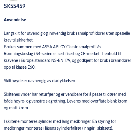
SK55459
Anvendelse
Langskilt for utvendig og innvendig bruk i smalprofildører uten spesielle
krav til sikkerhet.
Brukes sammen med ASSA ABLOY Classic smalprofillås.
Rømningsbeslag i S4-serien er sertifisert og CE-merket i henhold til
kravene i Europa standard NS-EN 179, og godkjent for bruk i branndører
opp til klasse E60.
Skilthøyde er uavhengig av dørtykkelsen.
Skiltenes vrider har returfjær og er vendbare for å passe til dører med
både høyre- og venstre slagretning. Leveres med overflate blank krom
og matt krom.
I skiltene monteres sylinder med lang medbringer. En styring for
medbringer monteres i låsens sylinderfallrør (inngår i skiltsett).