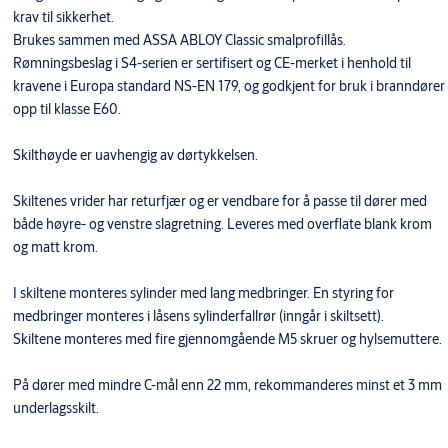
krav til sikkerhet.
Brukes sammen med ASSA ABLOY Classic smalprofillås.
Rømningsbeslag i S4-serien er sertifisert og CE-merket i henhold til
kravene i Europa standard NS-EN 179, og godkjent for bruk i branndører
opp til klasse E60.
Skilthøyde er uavhengig av dørtykkelsen.
Skiltenes vrider har returfjær og er vendbare for å passe til dører med
både høyre- og venstre slagretning. Leveres med overflate blank krom
og matt krom.
I skiltene monteres sylinder med lang medbringer. En styring for
medbringer monteres i låsens sylinderfallrør (inngår i skiltsett).
Skiltene monteres med fire gjennomgående M5 skruer og hylsemuttere.
På dører med mindre C-mål enn 22 mm, rekommanderes minst et 3 mm
underlagsskilt.