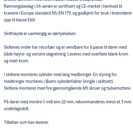
Rømningsbeslag i S4-serien er sertifisert og CE-merket i henhold til
kravene i Europa standard NS-EN 179, og godkjent for bruk i branndører
opp til klasse E60.
Skilthøyde er uavhengig av dørtykkelsen.
Skiltenes vrider har returfjær og er vendbare for å passe til dører med
både høyre- og venstre slagretning. Leveres med overflate blank krom
og matt krom.
I skiltene monteres sylinder med lang medbringer. En styring for
medbringer monteres i låsens sylinderfallrør (inngår i skiltsett).
Skiltene monteres med fire gjennomgående M5 skruer og hylsemuttere.
På dører med mindre C-mål enn 22 mm, rekommanderes minst et 3 mm
underlagsskilt.
Tilbehør som kan leveres: