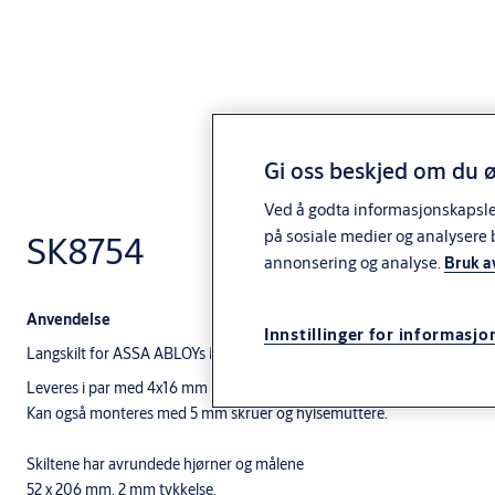
Gi oss beskjed om du ø
Ved å godta informasjonskapsler 
på sosiale medier og analysere 
SK8754
annonsering og analyse.
Bruk a
Anvendelse
Innstillinger for informasjo
Langskilt for ASSA ABLOYs Modul- og Connect-låsserie.
Leveres i par med 4x16 mm plateskruer.
Kan også monteres med 5 mm skruer og hylsemuttere.
Skiltene har avrundede hjørner og målene
52 x 206 mm. 2 mm tykkelse.