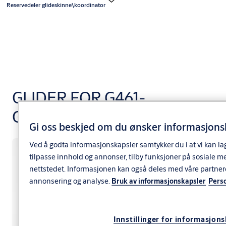
Reservedeler glideskinne\koordinator
GLIDER FOR G461-
G464 AKTIV
Gi oss beskjed om du ønsker informasjonsk
Ved å godta informasjonskapsler samtykker du i at vi kan la
tilpasse innhold og annonser, tilby funksjoner på sosiale m
nettstedet. Informasjonen kan også deles med våre partner
annonsering og analyse.
Bruk av informasjonskapsler
Pers
Innstillinger for informasjon