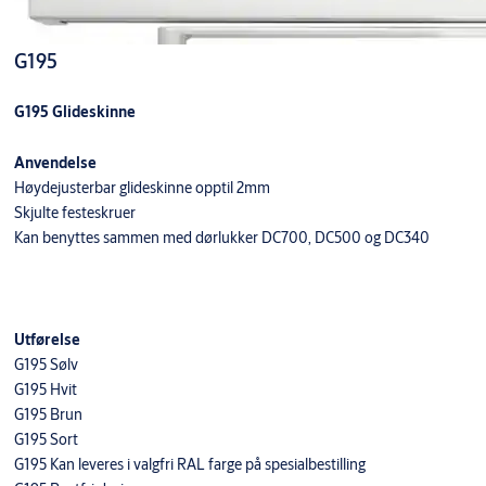
G195
G195 Glideskinne
Anvendelse
Høydejusterbar glideskinne opptil 2mm
Skjulte festeskruer
Kan benyttes sammen med dørlukker DC700, DC500 og DC340
Utførelse
G195 Sølv
G195 Hvit
G195 Brun
G195 Sort
G195 Kan leveres i valgfri RAL farge på spesialbestilling