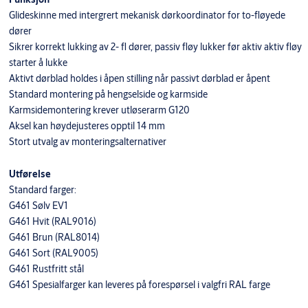
Glideskinne med intergrert mekanisk dørkoordinator for to-fløyede
dører
Sikrer korrekt lukking av 2- fl dører, passiv fløy lukker før aktiv aktiv fløy
starter å lukke
Aktivt dørblad holdes i åpen stilling når passivt dørblad er åpent
Standard montering på hengselside og karmside
Karmsidemontering krever utløserarm G120
Aksel kan høydejusteres opptil 14 mm
Stort utvalg av monteringsalternativer
Utførelse
Standard farger:
G461 Sølv EV1
G461 Hvit (RAL9016)
G461 Brun (RAL8014)
G461 Sort (RAL9005)
G461 Rustfritt stål
G461 Spesialfarger kan leveres på forespørsel i valgfri RAL farge