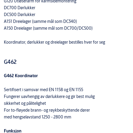
G120 Utløserarm for karmsidemontering
DC700 Dørlukker
DC500 Dørlukker
A151 Dreielager (samme mål som DC340)
A150 Dreielager (samme mål som DC700/DC500)
Koordinator, dørlukker og dreielager bestilles hver for seg
G462
G462 Koordinator
Sertifisert i samsvar med EN 1158 og EN 1155
Fungerer uavhengig av dørlukkere og gir best mulig
sikkerhet og pålitelighet
For to-fløyede brann- og røykbeskyttende dører
med hengselavstand 1250 - 2800 mm
Funksjon