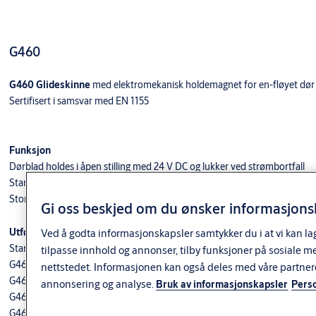
G460
G460 Glideskinne
med elektromekanisk holdemagnet for en-fløyet dør
Sertifisert i samsvar med EN 1155
Funksjon
Dørblad holdes i åpen stilling med 24 V DC og lukker ved strømbortfall
Standard montering på hengselside og karmside
Stort utvalg av monteringsalternativer
Gi oss beskjed om du ønsker informasjonsk
Utførelse
Ved å godta informasjonskapsler samtykker du i at vi kan la
Standard farger:
tilpasse innhold og annonser, tilby funksjoner på sosiale m
G460 Sølv EV1
nettstedet. Informasjonen kan også deles med våre partner
G460 Hvit (RAL9016)
annonsering og analyse.
Bruk av informasjonskapsler
Pers
G460 Sort (RAL9005)
G460 Rustfritt stål