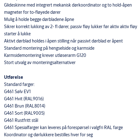
Glideskinne med integrert mekanisk dørkoordinator og to hold-åpen
magneter for to-fløyede dører
Mulig å holde begge dørbladene åpne
Sikrer korrekt lukking av 2- fl dører, passiv fløy lukker før aktiv aktiv fløy
starter å lukke
Aktivt dørblad holdes i åpen stilling når passivt dørblad er åpent
Standard montering på hengselside og karmside
Karmsidemontering krever utløserarm G120
Stort utvalg av monteringsalternativer
Utførelse
Standard farger:
G461 Sølv EV1
G461 Hvit (RAL9016)
G461 Brun (RAL8014)
G461 Sort (RAL9005)
G461 Rustfritt stål
G461 Spesialfarger kan leveres på forespørsel i valgfri RAL farge
Koordinator og dørlukkere bestilles hver for seg