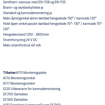
Sertifisert i samsvar med EN 1158 og EN 1155
Brann- og røykbeskyttelse ja
Standard og karmsidemontering ja
Maks åpningvinkel aktivt dørblad hengselside 150° / karmside 120°
Hold-åpen vinkel passivt dørblad hengselside 70°- 130° / karmside 70°-
120°
Hengselavstand 1250 - 2800mm
Strømforsyning 24 V DC
Maks strømforbruk 60 mA
Tilbehør
A115 Monteringsplate
A116 Monteringsvinkel
A117 Monteringsvinkel
G120 Utløserarm for karmsidemontering
DC700 Dørlukker
DC500 Dørlukker