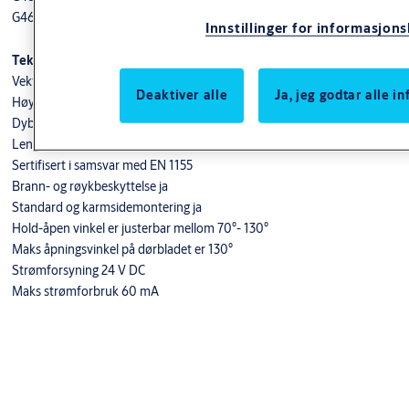
G460 Spesialfarger kan leveres på forespørsel i valgfri RAL farge
Innstillinger for informasjon
Tekniske data
Vekt 1,2 kg
Deaktiver alle
Ja, jeg godtar alle 
Høyde 31 mm
Dybde 33 mm
Lengde 545 mm
Sertifisert i samsvar med EN 1155
Brann- og røykbeskyttelse ja
Standard og karmsidemontering ja
Hold-åpen vinkel er justerbar mellom 70°- 130°
Maks åpningsvinkel på dørbladet er 130°
Strømforsyning 24 V DC
Maks strømforbruk 60 mA