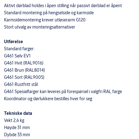
Aktivt dørblad holdes i åpen stilling når passivt dørblad er åpent
Standard montering på hengselside og karmside
Karmsidemontering krever utløserarm G120
Stort utvalg av monteringsalternativer
Utførelse
Standard farger:
G461 Sølv EV1
G461 Hvit (RAL9016)
G461 Brun (RAL8014)
G461 Sort (RAL9005)
G461 Rustfritt stål
G461 Spesialfarger kan leveres på forespørsel i valgfri RAL farge
Koordinator og dørlukkere bestilles hver for seg
Tekniske data
Vekt 2,6 kg
Høyde 31 mm
Dybde 33 mm