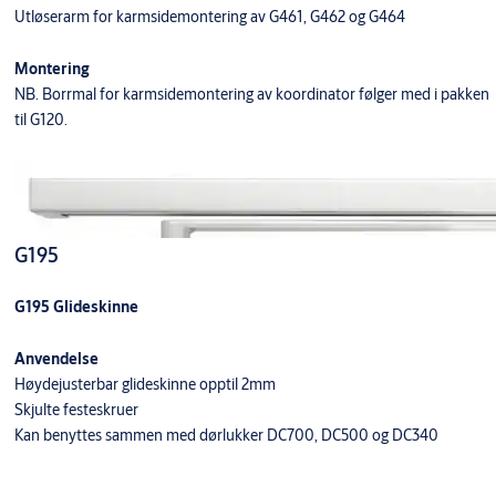
Utløserarm for karmsidemontering av G461, G462 og G464
Montering
NB. Borrmal for karmsidemontering av koordinator følger med i pakken
til G120.
G195
G195 Glideskinne
Anvendelse
Høydejusterbar glideskinne opptil 2mm
Skjulte festeskruer
Kan benyttes sammen med dørlukker DC700, DC500 og DC340