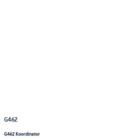
G462
G462 Koordinator