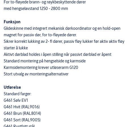
For to-fløyede brann- og røykbeskyttende dører
med hengselavstand 1250 - 2800 mm
Funksjon
Glideskinne med integrert mekanisk dørkoordinator og en hold-open
magnet for passiv dør, for to-fløyede dører.
Sikrer korrekt lukking av 2- fl dører, passiv fløy lukker før aktiv aktiv fløy
starter å lukke
Aktivt dørblad holdes i åpen stilling når passivt dørblad er åpent
Standard montering på hengselside og karmside
Karmsidemontering krever utløserarm G120
Stort utvalg av monteringsalternativer
Utførelse
Standard farger:
G461 Sølv EV1
G461 Hvit (RAL9016)
G461 Brun (RAL8014)
G461 Sort (RAL9005)
G461 Rustfritt stål