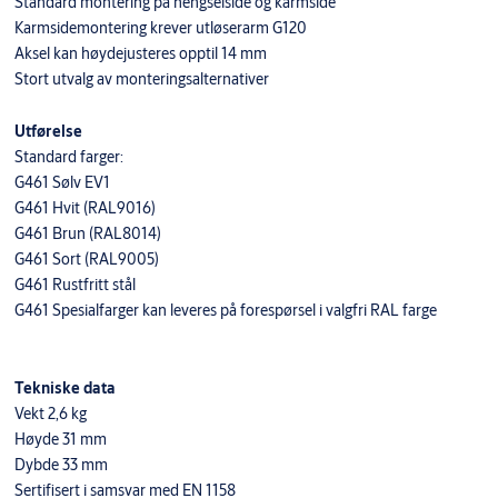
Standard montering på hengselside og karmside
Karmsidemontering krever utløserarm G120
Aksel kan høydejusteres opptil 14 mm
Stort utvalg av monteringsalternativer
Utførelse
Standard farger:
G461 Sølv EV1
G461 Hvit (RAL9016)
G461 Brun (RAL8014)
G461 Sort (RAL9005)
G461 Rustfritt stål
G461 Spesialfarger kan leveres på forespørsel i valgfri RAL farge
Tekniske data
Vekt 2,6 kg
Høyde 31 mm
Dybde 33 mm
Sertifisert i samsvar med EN 1158