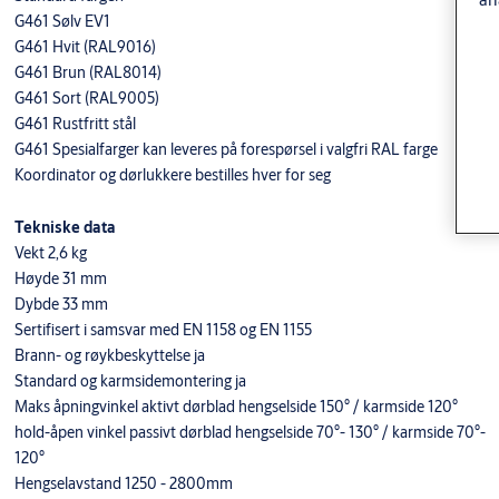
G461 Sølv EV1
G461 Hvit (RAL9016)
G461 Brun (RAL8014)
G461 Sort (RAL9005)
G461 Rustfritt stål
G461 Spesialfarger kan leveres på forespørsel i valgfri RAL farge
Koordinator og dørlukkere bestilles hver for seg
Tekniske data
Vekt 2,6 kg
Høyde 31 mm
Dybde 33 mm
Sertifisert i samsvar med EN 1158 og EN 1155
Brann- og røykbeskyttelse ja
Standard og karmsidemontering ja
Maks åpningvinkel aktivt dørblad hengselside 150° / karmside 120°
hold-åpen vinkel passivt dørblad hengselside 70°- 130° / karmside 70°-
120°
Hengselavstand 1250 - 2800mm