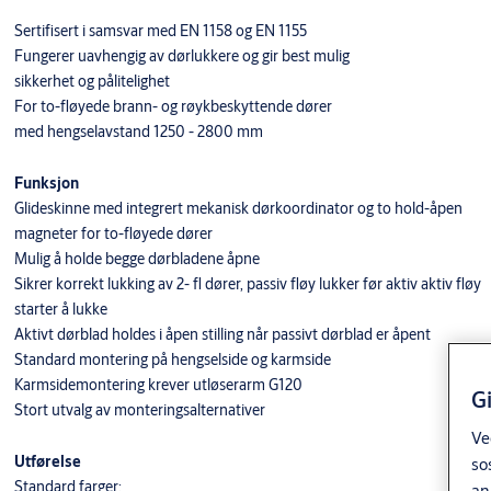
Sertifisert i samsvar med EN 1158 og EN 1155
Fungerer uavhengig av dørlukkere og gir best mulig
sikkerhet og pålitelighet
For to-fløyede brann- og røykbeskyttende dører
med hengselavstand 1250 - 2800 mm
Funksjon
Glideskinne med integrert mekanisk dørkoordinator og to hold-åpen
magneter for to-fløyede dører
Mulig å holde begge dørbladene åpne
Sikrer korrekt lukking av 2- fl dører, passiv fløy lukker før aktiv aktiv fløy
starter å lukke
Aktivt dørblad holdes i åpen stilling når passivt dørblad er åpent
Standard montering på hengselside og karmside
Karmsidemontering krever utløserarm G120
G
Stort utvalg av monteringsalternativer
Ve
Utførelse
so
Standard farger:
an