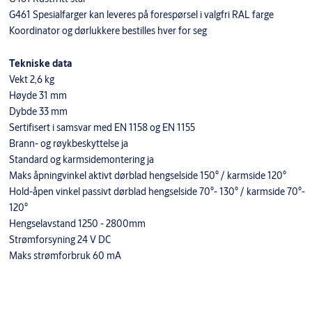
G461 Spesialfarger kan leveres på forespørsel i valgfri RAL farge
Koordinator og dørlukkere bestilles hver for seg
Tekniske data
Vekt 2,6 kg
Høyde 31 mm
Dybde 33 mm
Sertifisert i samsvar med EN 1158 og EN 1155
Brann- og røykbeskyttelse ja
Standard og karmsidemontering ja
Maks åpningvinkel aktivt dørblad hengselside 150° / karmside 120°
Hold-åpen vinkel passivt dørblad hengselside 70°- 130° / karmside 70°-
120°
Hengselavstand 1250 - 2800mm
Strømforsyning 24 V DC
Maks strømforbruk 60 mA