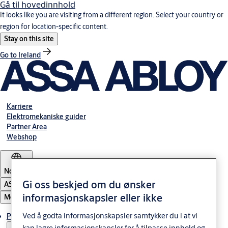
Gå til hovedinnhold
It looks like you are visiting from a different region. Select your country or
region for location-specific content.
Stay on this site
Go to Ireland
Karriere
Elektromekaniske guider
Partner Area
Webshop
Norway
Gi oss beskjed om du ønsker
ASSA ABLOY Group
informasjonskapsler eller ikke
Meny
Ved å godta informasjonskapsler samtykker du i at vi
Produkter og løsninger
kan lagre informasjonskapsler for å tilpasse innhold og