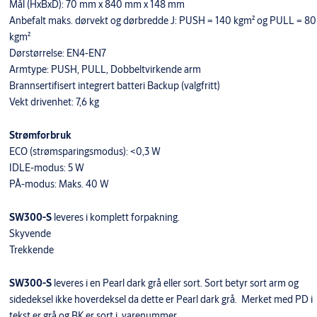
Mål (HxBxD): 70 mm x 840 mm x 148 mm
Anbefalt maks. dørvekt og dørbredde J: PUSH = 140 kgm² og PULL = 80
kgm²
Dørstørrelse: EN4-EN7
Armtype: PUSH, PULL, Dobbeltvirkende arm
Brannsertifisert integrert batteri Backup (valgfritt)
Vekt drivenhet: 7,6 kg
Strømforbruk
ECO (strømsparingsmodus): <0,3 W
IDLE-modus: 5 W
PÅ-modus: Maks. 40 W
SW300-S
leveres i komplett forpakning.
Skyvende
Trekkende
SW300-S
leveres i en Pearl dark grå eller sort. Sort betyr sort arm og
sidedeksel ikke hoverdeksel da dette er Pearl dark grå. Merket med PD i
tekst er grå og BK er sort i varenummer.