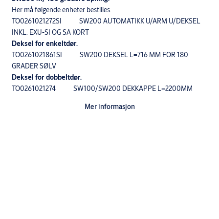
Her må følgende enheter bestilles.
TO0261021272SI SW200 AUTOMATIKK U/ARM U/DEKSEL
INKL. EXU-SI OG SA KORT
Deksel for enkeltdør.
TO0261021861SI SW200 DEKSEL L=716 MM FOR 180
GRADER SØLV
Deksel for dobbeltdør.
TO0261021274 SW100/SW200 DEKKAPPE L=2200MM
TO0261012274 SW100/SW200 DEKKAPPE L=5880MM
Mer informasjon
TO0261008749SI SW100/SW200 NY TOPP ENDESTYKKE
FOR DEKKAPPE SØLV
Velge riktig push/skyvende arm:
Du kan bruke Push-335 opp til 100 mm karmdybde: varenummer
706120100170 SW200 PUSH 335 ARM (SW200 -
180GRADER)
Over 100 mm karmdybde må du bruke denne armen:
varenummer TO0261012012SI SW200 (180 GRADER)
GLIDESKINNE ARM FOR ÅPNING 0-305MM