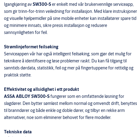
Igangkjøring av
SW300-S
er enkelt med vår brukervennlige serviceapp,
som gir trinn-for-trinn veiledning for installasjon. Med klare instruksjoner
og visuelle hjelpemidler på sine mobile enheter kan installatører spare tid
og minimere innsats, sikre presis installasjon og redusere
sannsynligheten for feil.
Strømlinjeformet feilsøking
Serviceappen vår har også intelligent feilsøking, som gjør det mulig for
teknikere å identifisere og løse problemer raskt. Du kan få tilgang til
sanntids dørdata, statistikk, feil og mer på fingertuppene for rettidig og
praktisk støtte.
Effektivitet og allsidighet i ett produkt
ASSA ABLOY SW300-S
fungerer som en omfattende løsning for
slagdører. Den bytter sømløst mellom normal og omvendt drift, benyttes
til branndører og både enkle og doble dører, og tilbyr en rekke arm
alternativer, noe som eliminerer behovet for flere modeller.
Tekniske data