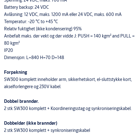
Battery backup: 24 VDC
Avlåsning: 12 VDC, maks. 1200 mA eller 24 VDC, maks. 600 mA
Temperatur: -20 °C to +45 °C
Relativ fuktighet (ikke kondensering) 95%
Anbefalt maks. dør vekt og dør vidde J: PUSH = 140 kgm² and PULL =
80 kgm²
IP20
Dimensjon: L=840 H=70 D=148
Forpakning
SW300 komplett inneholder arm, sikkerhetskort, el-sluttstykke kort,
akselforlengere og 230V kabel.
Dobbel branndør.
2 stk SW300 komplett + Koordineringsstag og synkroniseringskabel.
Dobbeldør (ikke branndør)
2 stk SW300 komplett + synkroniseringskabel