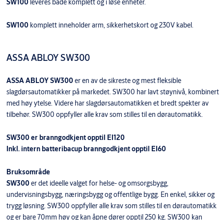
SW100
leveres både komplett og i løse enheter.
SW100
komplett inneholder arm, sikkerhetskort og 230V kabel.
ASSA ABLOY SW300
ASSA ABLOY SW300
er en av de sikreste og mest fleksible
slagdørsautomatikker på markedet. SW300 har lavt støynivå, kombinert
med høy ytelse. Videre har slagdørsautomatikken et bredt spekter av
tilbehør. SW300 oppfyller alle krav som stilles til en dørautomatikk.
SW300 er branngodkjent opptil EI120
Inkl. intern batteribacup branngodkjent opptil EI60
Bruksområde
SW300
er det ideelle valget for helse- og omsorgsbygg,
undervisningsbygg, næringsbygg og offentlige bygg. En enkel, sikker og
trygg løsning. SW300 oppfyller alle krav som stilles til en dørautomatikk
og er bare 70mm høy og kan åpne dører opptil 250 kg. SW300 kan