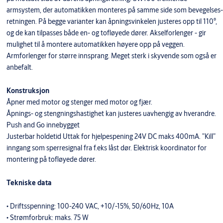
armsystem, der automatikken monteres på samme side som bevegelses-
retningen. På begge varianter kan åpningsvinkelen justeres opp til 110°,
og de kan tilpasses både en- og tofløyede dører. Akselforlenger - gir
mulighet til å montere automatikken høyere opp på veggen.
Armforlenger for større innsprang. Meget sterk i skyvende som også er
anbefalt.
Konstruksjon
Åpner med motor og stenger med motor og fjær.
Åpnings- og stengningshastighet kan justeres uavhengig av hverandre.
Push and Go innebygget
Justerbar holdetid Uttak for hjelpespening 24V DC maks 400mA. ”Kill”
inngang som sperresignal fra f.eks låst dør. Elektrisk koordinator for
montering på tofløyede dører.
Tekniske data
• Driftsspenning: 100-240 VAC, +10/-15%, 50/60Hz, 10A
• Strømforbruk: maks. 75 W