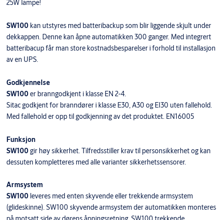
25W lampe!
SW100
kan utstyres med batteribackup som blir liggende skjult under
dekkappen. Denne kan åpne automatikken 300 ganger. Med integrert
batteribacup får man store kostnadsbesparelser i forhold til installasjon
av en UPS.
Godkjennelse
SW100
er branngodkjent i klasse EN 2-4.
Sitac godkjent for branndører i klasse E30, A30 og EI30 uten fallehold.
Med fallehold er opp til godkjenning av det produktet. EN16005
Funksjon
SW100
gir høy sikkerhet. Tilfredsstiller krav til personsikkerhet og kan
dessuten kompletteres med alle varianter sikkerhetssensorer.
Armsystem
SW100
leveres med enten skyvende eller trekkende armsystem
(glideskinne). SW100 skyvende armsystem der automatikken monteres
på motsatt side av dørens åpningsretning. SW100 trekkende