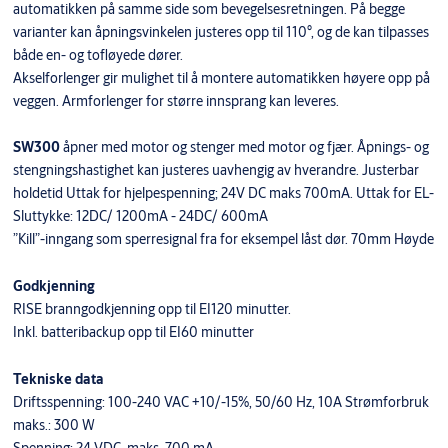
automatikken på samme side som bevegelsesretningen. På begge
varianter kan åpningsvinkelen justeres opp til 110°, og de kan tilpasses
både en- og tofløyede dører.
Akselforlenger gir mulighet til å montere automatikken høyere opp på
veggen. Armforlenger for større innsprang kan leveres.
SW300
åpner med motor og stenger med motor og fjær. Åpnings- og
stengningshastighet kan justeres uavhengig av hverandre. Justerbar
holdetid Uttak for hjelpespenning; 24V DC maks 700mA. Uttak for EL-
Sluttykke: 12DC/ 1200mA - 24DC/ 600mA
”Kill”-inngang som sperresignal fra for eksempel låst dør. 70mm Høyde
Godkjenning
RISE branngodkjenning opp til EI120 minutter.
Inkl. batteribackup opp til EI60 minutter
Tekniske data
Driftsspenning: 100-240 VAC +10/-15%, 50/60 Hz, 10A Strømforbruk
maks.: 300 W
Spenning: 24 VDC, maks. 700 mA