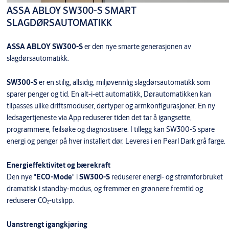
ASSA ABLOY SW300-S SMART
SLAGDØRSAUTOMATIKK
ASSA ABLOY SW300-S
er den nye smarte generasjonen av
slagdørsautomatikk.
SW300-S
er en stilig, allsidig, miljøvennlig slagdørsautomatikk som
sparer penger og tid. En alt-i-ett automatikk, Dørautomatikken kan
tilpasses ulike driftsmoduser, dørtyper og armkonfigurasjoner. En ny
ledsagertjeneste via App reduserer tiden det tar å igangsette,
programmere, feilsøke og diagnostisere. I tillegg kan SW300-S spare
energi og penger på hver installert dør. Leveres i en Pearl Dark grå farge.
Energieffektivitet og bærekraft
Den nye "
ECO-Mode
" i
SW300-S
reduserer energi- og strømforbruket
dramatisk i standby-modus, og fremmer en grønnere fremtid og
reduserer CO₂-utslipp.
Uanstrengt igangkjøring