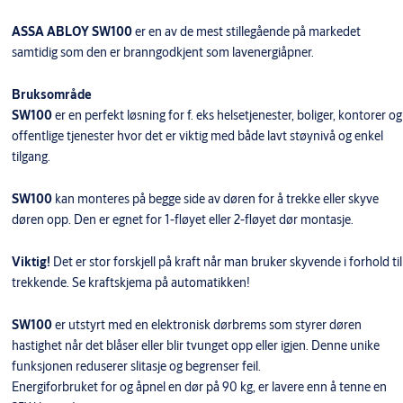
DØRAUTOMATIKK TREKKENDE
TO026SW200IT
KOMPLETT
ASSA ABLOY SW100
er en av de mest stillegående på markedet
SW200 KOORDINATOR FD110,
samtidig som den er branngodkjent som lavenergiåpner.
L=650MM DØRBREDDE 1500-
1006676
2000MM (1006676)
Bruksområde
SW200 KOORDINATOR FD110,
L=650MM DØRBREDDE 2000-
1006677
SW100
er en perfekt løsning for f. eks helsetjenester, boliger, kontorer og
3000MM (1006677)
offentlige tjenester hvor det er viktig med både lavt støynivå og enkel
tilgang.
SW100
kan monteres på begge side av døren for å trekke eller skyve
døren opp. Den er egnet for 1-fløyet eller 2-fløyet dør montasje.
Viktig!
Det er stor forskjell på kraft når man bruker skyvende i forhold til
trekkende. Se kraftskjema på automatikken!
SW100
er utstyrt med en elektronisk dørbrems som styrer døren
hastighet når det blåser eller blir tvunget opp eller igjen. Denne unike
funksjonen reduserer slitasje og begrenser feil.
Energiforbruket for og åpnel en dør på 90 kg, er lavere enn å tenne en