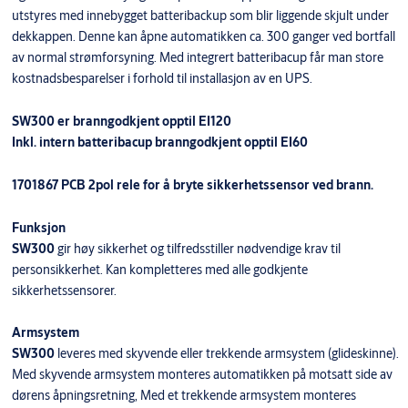
utstyres med innebygget batteribackup som blir liggende skjult under
dekkappen. Denne kan åpne automatikken ca. 300 ganger ved bortfall
av normal strømforsyning. Med integrert batteribacup får man store
kostnadsbesparelser i forhold til installasjon av en UPS.
SW300 er branngodkjent opptil EI120
Inkl. intern batteribacup branngodkjent opptil EI60
1701867 PCB 2pol rele for å bryte sikkerhetssensor ved brann.
Funksjon
SW300
gir høy sikkerhet og tilfredsstiller nødvendige krav til
personsikkerhet. Kan kompletteres med alle godkjente
sikkerhetssensorer.
Armsystem
SW300
leveres med skyvende eller trekkende armsystem (glideskinne).
Med skyvende armsystem monteres automatikken på motsatt side av
dørens åpningsretning, Med et trekkende armsystem monteres