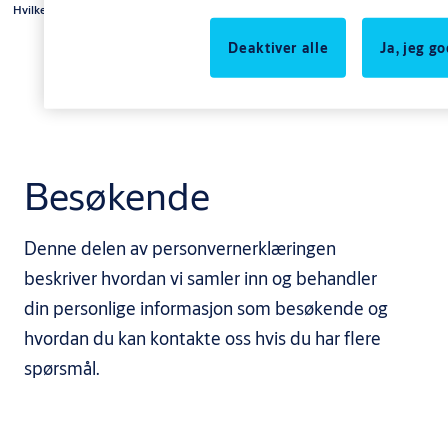
Hvilke personopplysninger behandler vi?
Deaktiver alle
Ja, jeg g
Besøkende
Denne delen av personvernerklæringen
beskriver hvordan vi samler inn og behandler
din personlige informasjon som besøkende og
hvordan du kan kontakte oss hvis du har flere
spørsmål.