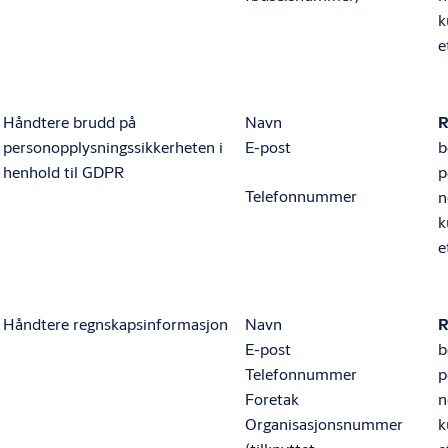
k
e
Håndtere brudd på
Navn
R
personopplysningssikkerheten i
E-post
b
henhold til GDPR
p
Telefonnummer
n
k
e
Håndtere regnskapsinformasjon
Navn
R
E-post
b
Telefonnummer
p
Foretak
n
Organisasjonsnummer
k