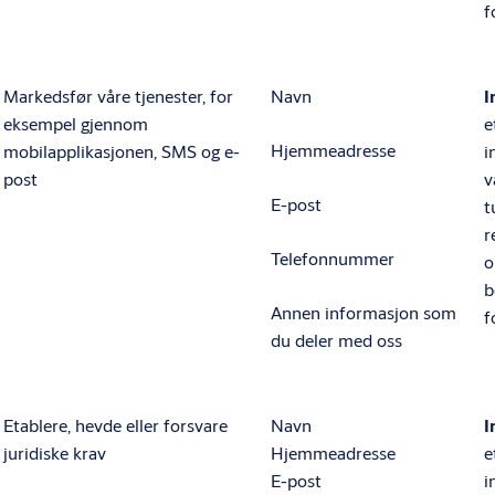
f
Markedsfør våre tjenester, for
Navn
I
eksempel gjennom
e
Hjemmeadresse
mobilapplikasjonen, SMS og e-
i
post
v
E-post
t
r
Telefonnummer
o
b
Annen informasjon som
f
du deler med oss
Etablere, hevde eller forsvare
Navn
I
juridiske krav
Hjemmeadresse
e
E-post
i