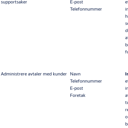
supportsaker
E-post
e
Telefonnummer
i
h
s
d
a
b
f
Administrere avtaler med kunder
Navn
I
Telefonnummer
e
E-post
i
Foretak
a
t
r
o
b