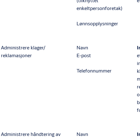
(tilknyttet
e
enkeltpersonforetak)
Lønnsopplysninger
Administrere klager/
Navn
I
reklamasjoner
E-post
e
i
Telefonnummer
k
m
r
o
b
f
Administrere håndtering av
Navn
I