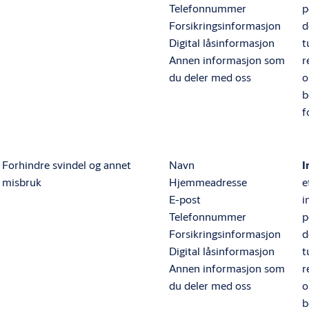
Telefonnummer
p
Forsikringsinformasjon
d
Digital låsinformasjon
t
Annen informasjon som
r
du deler med oss
o
b
f
Forhindre svindel og annet
Navn
I
misbruk
Hjemmeadresse
e
E-post
i
Telefonnummer
p
Forsikringsinformasjon
d
Digital låsinformasjon
t
Annen informasjon som
r
du deler med oss
o
b