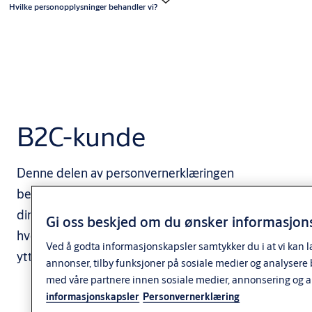
Hvilke personopplysninger behandler vi?
B2C-kunde
Denne delen av personvernerklæringen
beskriver hvordan vi samler inn og behandler
dine personopplysninger som B2C-kunde og
Gi oss beskjed om du ønsker informasjons
hvordan du kan kontakte oss dersom du har
Ved å godta informasjonskapsler samtykker du i at vi kan l
ytterligere spørsmål.
annonser, tilby funksjoner på sosiale medier og analysere
med våre partnere innen sosiale medier, annonsering og 
informasjonskapsler
Personvernerklæring