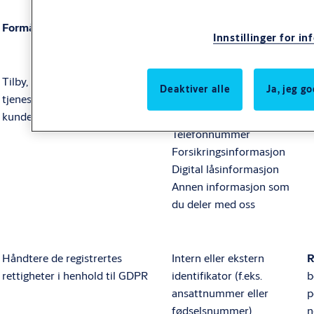
Formål
Personopplysninger
R
Innstillinger for i
Tilby, administrere og støtte
Navn
O
Deaktiver alle
Ja, jeg g
tjenesten In-Home Service til
Hjemmeadresse
kunder
E-post
Telefonnummer
Forsikringsinformasjon
Digital låsinformasjon
Annen informasjon som
du deler med oss
Håndtere de registrertes
Intern eller ekstern
R
rettigheter i henhold til GDPR
identifikator (f.eks.
b
ansattnummer eller
p
fødselsnummer)
n