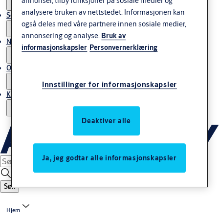
annonser, tilby funksjoner på sosiale medier og
analysere bruken av nettstedet. Informasjonen kan
Service
også deles med våre partnere innen sosiale medier,
annonsering og analyse.
Bruk av
Nyheter & artikler
informasjonskapsler
Personvernerklæring
Om ASSA ABLOY Norway
Innstillinger for informasjonskapsler
Kontakt oss
Deaktiver alle
Ja, jeg godtar alle informasjonskapsler
Søk
Hjem