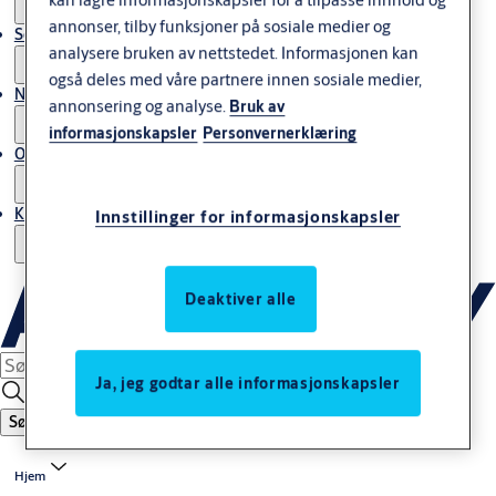
annonser, tilby funksjoner på sosiale medier og
Service
analysere bruken av nettstedet. Informasjonen kan
også deles med våre partnere innen sosiale medier,
Nyheter & artikler
annonsering og analyse.
Bruk av
informasjonskapsler
Personvernerklæring
Om ASSA ABLOY Norway
Kontakt oss
Innstillinger for informasjonskapsler
Deaktiver alle
Ja, jeg godtar alle informasjonskapsler
Søk
Hjem