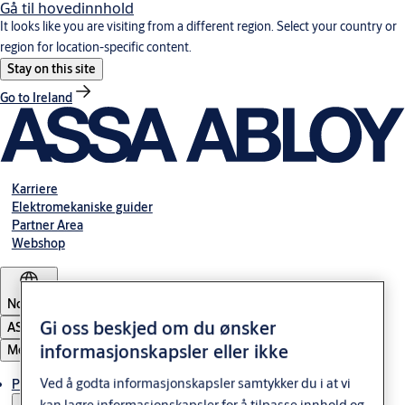
Gå til hovedinnhold
It looks like you are visiting from a different region. Select your country or
region for location-specific content.
Stay on this site
Go to Ireland
Karriere
Elektromekaniske guider
Partner Area
Webshop
Norway
Gi oss beskjed om du ønsker
ASSA ABLOY Group
informasjonskapsler eller ikke
Meny
Ved å godta informasjonskapsler samtykker du i at vi
Produkter og løsninger
kan lagre informasjonskapsler for å tilpasse innhold og