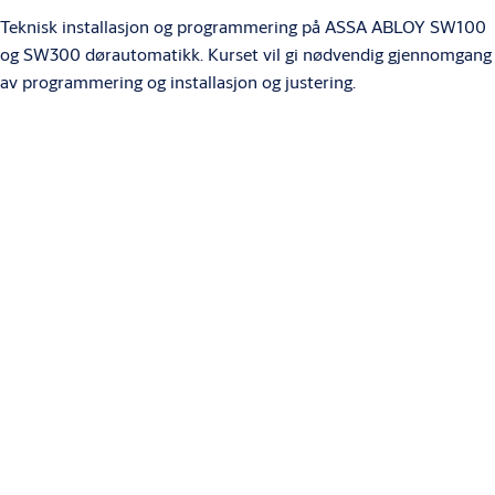
Teknisk installasjon og programmering på ASSA ABLOY SW100
og SW300 dørautomatikk. Kurset vil gi nødvendig gjennomgang
av programmering og installasjon og justering.
Hvem er kurset for
Kurset er for montører, låsesmeder, drift- og
vedlikeholdsarbeidere.
Forkunnskaper
Krever at man har noe erfaring med svakstrøm og bruk av el-
verktøy.
Kursholdere