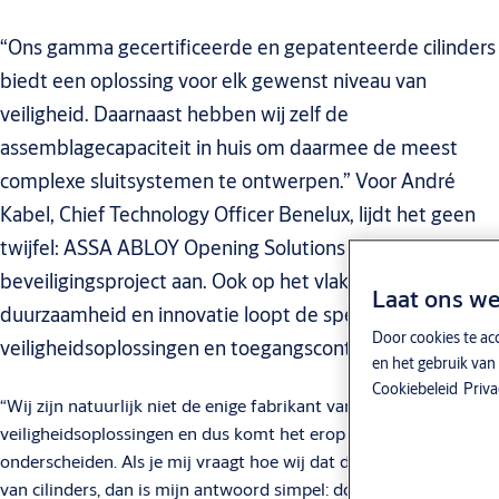
“Ons gamma gecertificeerde en gepatenteerde cilinders
biedt een oplossing voor elk gewenst niveau van
veiligheid. Daarnaast hebben wij zelf de
assemblagecapaciteit in huis om daarmee de meest
complexe sluitsystemen te ontwerpen.” Voor André
Kabel, Chief Technology Officer Benelux, lijdt het geen
twijfel: ASSA ABLOY Opening Solutions kan elk
beveiligingsproject aan. Ook op het vlak van
Laat ons we
duurzaamheid en innovatie loopt de specialist in
Door cookies te ac
veiligheidsoplossingen en toegangscontrole voorop.
en het gebruik van
Cookiebeleid
Priva
“Wij zijn natuurlijk niet de enige fabrikant van
veiligheidsoplossingen en dus komt het erop aan ons te
onderscheiden. Als je mij vraagt hoe wij dat doen in de markt
van cilinders, dan is mijn antwoord simpel: door voor elke vraag