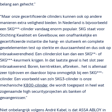
belang aan gehecht.”
“Maar onze gecertificeerde cilinders kunnen ook op andere
manieren extra veiligheid bieden. In Nederland is bijvoorbeeld
een SKG***-cilinder vandaag enorm populair. SKG staat voor
Stichting Kwaliteit en Gevelbouw, een onafhankelijke en
gecertificeerde instantie die hang- en sluitwerk en complete
gevelelementen test op sterkte en duurzaamheid en dus ook op
inbraakwerendheid. Een cilinderslot kan dan een SKG**- of
SKG***-keurmerk krijgen. In dat laatste geval is het slot zeer
inbraakwerend. Boren, kerntrekken, afbreken… het is allemaal
zeer tijdroven en daardoor bijna onmogelijk bij een SKG***-
cilinder. Een voorbeeld van zo’n SKG3-cilinder is onze
mechanische
K800-cilinder
, die wordt toegepast in heel wat
zogenaamde high securityprojecten als banken of
gevangenissen.”
Niet onbelangrijk volgens André Kabel, is dat ASSA ABLOY in