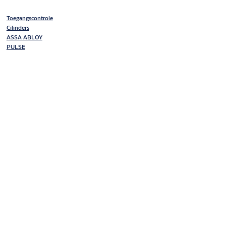
Toegangscontrole
Cilinders
ASSA ABLOY
PULSE