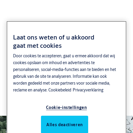
Laat ons weten of u akkoord
Ondersteuning voor
gaat met cookies
groene gebouwen
Door cookies te accepteren, gaat u ermee akkoord dat wij
cookies opslaan om inhoud en advertenties te
Wij werken eraan om deur- en
personaliseren, social-media-functies aan te bieden en het
beveiligingsoplossingen duurzamer te maken,
gebruik van de site te analyseren. Informatie kan ook
worden gedeeld met onze partners voor sociale media,
door middel van innovatie,
reclame en analyse.
Cookiebeleid
Privacyverklaring
certificeringsondersteuning en een wereldwijde
inzet om de milieueffecten van gebouwen en
Cookie-instellingen
bouwoplossingen te verminderen.
Alles deactiveren