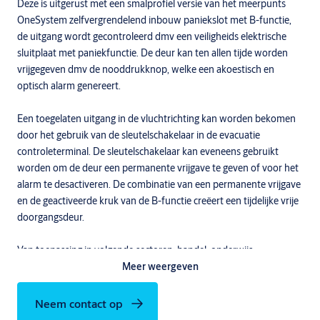
Deze is uitgerust met een smalprofiel versie van het meerpunts
OneSystem zelfvergrendelend inbouw paniekslot met B-functie,
de uitgang wordt gecontroleerd dmv een veiligheids elektrische
sluitplaat met paniekfunctie. De deur kan ten allen tijde worden
vrijgegeven dmv de nooddrukknop, welke een akoestisch en
optisch alarm genereert.
Een toegelaten uitgang in de vluchtrichting kan worden bekomen
door het gebruik van de sleutelschakelaar in de evacuatie
controleterminal. De sleutelschakelaar kan eveneens gebruikt
worden om de deur een permanente vrijgave te geven of voor het
alarm te desactiveren. De combinatie van een permanente vrijgave
en de geactiveerde kruk van de B-functie creëert een tijdelijke vrije
doorgangsdeur.
Van toepassing in volgende sectoren: handel, onderwijs,
gezondheid, vrije tijd, shopping en kantoor.
Meer weergeven
Neem contact op