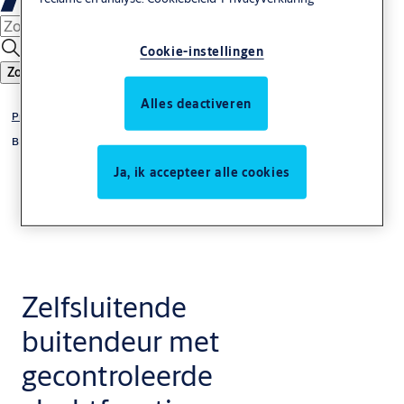
Cookie-instellingen
Zoeken
Alles deactiveren
Productcatalogus
BIM deuroplossingen
Ja, ik accepteer alle cookies
Zelfsluitende
buitendeur met
gecontroleerde