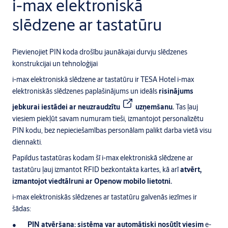
i-max elektroniskā
slēdzene ar tastatūru
Pievienojiet PIN koda drošību jaunākajai durvju slēdzenes
konstrukcijai un tehnoloģijai
i-max elektroniskā slēdzene
ar tastatūru ir TESA Hotel i-max
elektroniskās slēdzenes paplašinājums un ideāls
risinājums
jebkurai iestādei ar neuzraudzītu
uzņemšanu.
Tas ļauj
viesiem piekļūt savam numuram tieši, izmantojot personalizētu
PIN kodu, bez nepieciešamības personālam palikt darba vietā visu
diennakti.
Papildus tastatūras kodam šī i-max elektroniskā slēdzene ar
tastatūru ļauj izmantot RFID bezkontakta kartes, kā arī
atvērt,
izmantojot viedtālruni ar Openow mobilo lietotni.
i-max elektroniskās slēdzenes ar tastatūru galvenās iezīmes ir
šādas:
PIN atvēršana: sistēma var automātiski nosūtīt viesim
e-