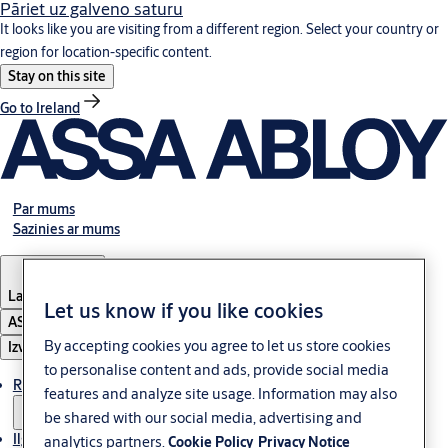
Pāriet uz galveno saturu
It looks like you are visiting from a different region. Select your country or
region for location-specific content.
Stay on this site
Go to Ireland
Par mums
Sazinies ar mums
Latvia
·
Latviski
Let us know if you like cookies
ASSA ABLOY Group
By accepting cookies you agree to let us store cookies
Izvēlne
to personalise content and ads, provide social media
Risinājumi
features and analyze site usage. Information may also
be shared with our social media, advertising and
Ilgtspēja
analytics partners.
Cookie Policy
Privacy Notice