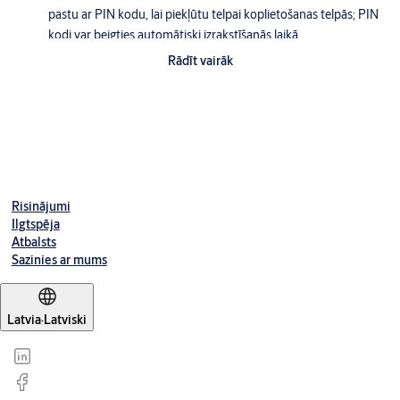
pastu ar PIN kodu, lai piekļūtu telpai koplietošanas telpās; PIN
kodi var beigties automātiski izrakstīšanās laikā
Rādīt vairāk
Viedtālruņa atvēršana:
TESA Hotel programmatūra
var
automātiski nosūtīt viesiem vai personālam virtuālo atslēgu,
kas ļauj atbloķēt telpu vai koplietošanas telpas ar Openow
lietotni, izmantojot Bluetooth
Lejupielādes
Pašprogrammēšana, izmantojot tastatūru:
viegli lietojama
un ekonomiski izdevīga mazām viesnīcām,
pašprogrammēšana, izmantojot bloķēšanas tastatūru, ir
Risinājumi
vienkāršākais un lētākais pārvaldības risinājums - bez
Ilgtspēja
programmatūras, kas jāinstalē; komplekts ļauj reģistrēt un
Atbalsts
Sazinies ar mums
atcelt līdz 500 bezkontakta kartēm un līdz 100 PIN kodiem
(4-6 cipariem).
Latvia
·
Latviski