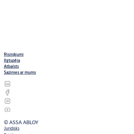
Lejupielādes
Risinājumi
Ilgtspēja
Atbalsts
Sazinies ar mums
© ASSA ABLOY
Juridisks