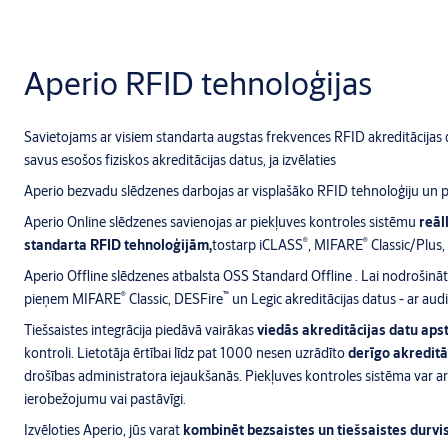
Aperio RFID tehnoloģijas
Savietojams ar visiem standarta augstas frekvences RFID akreditācijas d
savus esošos fiziskos akreditācijas datus, ja izvēlaties
Aperio bezvadu slēdzenes darbojas ar visplašāko RFID tehnoloģiju un p
Aperio Online slēdzenes savienojas ar piekļuves kontroles sistēmu
reāl
®
®
standarta RFID tehnoloģijām,
tostarp iCLASS
, MIFARE
Classic/Plus,
Aperio Offline slēdzenes atbalsta OSS Standard Offline .
Lai nodrošinā
®
™
pieņem MIFARE
Classic, DESFire
un Legic akreditācijas datus - ar audi
Tiešsaistes integrācija piedāvā vairākas
viedās akreditācijas datu aps
kontroli. Lietotāja ērtībai līdz pat 1000 nesen uzrādīto
derīgo akreditā
drošības administratora iejaukšanās. Piekļuves kontroles sistēma var arī 
ierobežojumu vai pastāvīgi.
Izvēloties Aperio, jūs varat
kombinēt bezsaistes un tiešsaistes durvis 