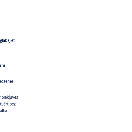
glabājiet
sām
lēdzenes
r piekļuves
tvērt bez
laika