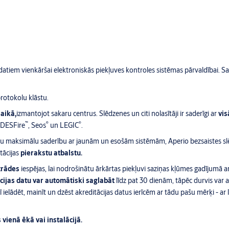
atiem vienkāršai elektroniskās piekļuves kontroles sistēmas pārvaldībai. Sa
rotokolu klāstu.
laikā,
izmantojot sakaru centrus. Slēdzenes un citi nolasītāji ir saderīgi ar
vi
™
®
®
 DESFire
, Seos
un LEGIC
.
tu maksimālu saderību ar jaunām un esošām sistēmām, Aperio bezsaistes s
tācijas
pierakstu atbalstu.
trādes
iespējas, lai nodrošinātu ārkārtas piekļuvi saziņas kļūmes gadījumā a
cijas datu var automātiski saglabāt
līdz pat 30 dienām, tāpēc durvis var a
ielādēt, mainīt un dzēst akreditācijas datus ierīcēm ar tādu pašu mērķi - ar 
vienā ēkā vai instalācijā.