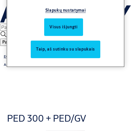
Slapukų nustatymai
Visus išjungti
Paieška
Taip, aš sutinku su slapukais
Evakuacinis išėjimo įrenginys
Apvadas PED
PED 300 + PED/GV