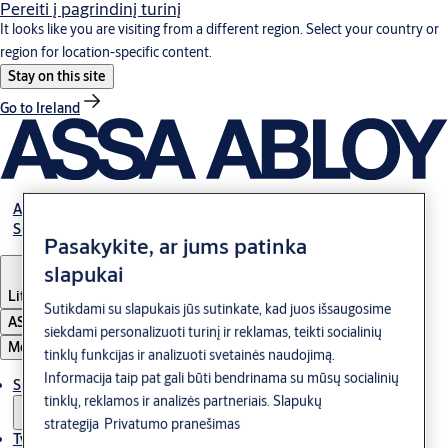
Pereiti į pagrindinį turinį
It looks like you are visiting from a different region. Select your country or
region for location-specific content.
Stay on this site
Go to Ireland
Apie mus
Susisiekite su mumis
Pasakykite, ar jums patinka
slapukai
Lithuania
·
Lietuvių
Sutikdami su slapukais jūs sutinkate, kad juos išsaugosime
ASSA ABLOY Group
siekdami personalizuoti turinį ir reklamas, teikti socialinių
Meniu
tinklų funkcijas ir analizuoti svetainės naudojimą.
Informacija taip pat gali būti bendrinama su mūsų socialinių
Sprendimai
tinklų, reklamos ir analizės partneriais.
Slapukų
strategija
Privatumo pranešimas
Tvarumas