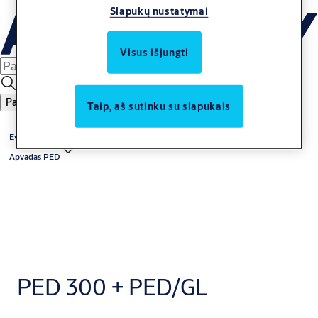
Slapukų nustatymai
Visus išjungti
Paieška
Taip, aš sutinku su slapukais
Evakuacinis išėjimo įrenginys
Apvadas PED
PED 300 + PED/GL