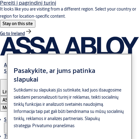
Pereiti į pagrindinį turinį
It looks like you are visiting from a different region. Select your country or
region for location-specific content.
Stay on this site
Go to Ireland
Apie mus
Pasakykite, ar jums patinka
Susisiekite su mumis
slapukai
Sutikdami su slapukais jūs sutinkate, kad juos išsaugosime
Lithuania
·
Lietuvių
siekdami personalizuoti turinį ir reklamas, teikti socialinių
ASSA ABLOY Group
tinklų funkcijas ir analizuoti svetainės naudojimą.
Meniu
Informacija taip pat gali būti bendrinama su mūsų socialinių
tinklų, reklamos ir analizės partneriais.
Slapukų
Sprendimai
strategija
Privatumo pranešimas
Tvarumas