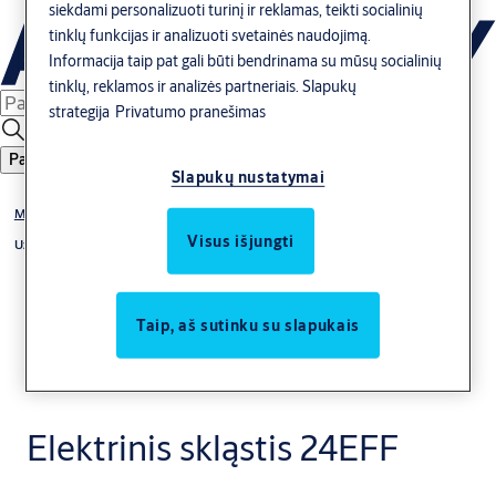
siekdami personalizuoti turinį ir reklamas, teikti socialinių
tinklų funkcijas ir analizuoti svetainės naudojimą.
Informacija taip pat gali būti bendrinama su mūsų socialinių
tinklų, reklamos ir analizės partneriais.
Slapukų
strategija
Privatumo pranešimas
Paieška
Slapukų nustatymai
Model 14, 24, 34
Visus išjungti
Užlaikymo atvėrus funkcija 24
Taip, aš sutinku su slapukais
Elektrinis skląstis 24EFF