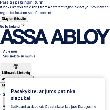
Pereiti į pagrindinį turinį
It looks like you are visiting from a different region. Select your country or
region for location-specific content.
Stay on this site
Go to Ireland
Apie mus
Susisiekite su mumis
Lithuania
·
Lietuvių
ASSA ABLOY Group
Meniu
Pasakykite, ar jums patinka
Sprendimai
slapukai
Sutikdami su slapukais jūs sutinkate, kad juos išsaugosime
Tvarumas