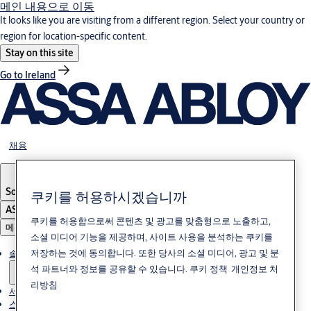
메인 내용으로 이동
It looks like you are visiting from a different region. Select your country or
region for location-specific content.
Stay on this site
Go to Ireland
채용
South Korea
·
한국어
쿠키를 허용하시겠습니까
ASSA ABLOY Group
쿠키를 허용함으로써 콘텐츠 및 광고를 맞춤형으로 노출하고,
메뉴
소셜 미디어 기능을 제공하며, 사이트 사용을 분석하는 쿠키를
저장하는 것에 동의합니다. 또한 당사의 소셜 미디어, 광고 및 분
솔루션
석 파트너와 정보를 공유할 수 있습니다.
쿠키 정책
개인정보 처
리방침
서비스
스토리