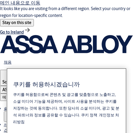
메인 내용으로 이동
It looks like you are visiting from a different region. Select your country or
region for location-specific content.
Stay on this site
Go to Ireland
채용
South Korea
·
한국어
쿠키를 허용하시겠습니까
ASSA ABLOY Group
쿠키를 허용함으로써 콘텐츠 및 광고를 맞춤형으로 노출하고,
메뉴
소셜 미디어 기능을 제공하며, 사이트 사용을 분석하는 쿠키를
저장하는 것에 동의합니다. 또한 당사의 소셜 미디어, 광고 및 분
솔루션
석 파트너와 정보를 공유할 수 있습니다.
쿠키 정책
개인정보 처
리방침
서비스
스토리