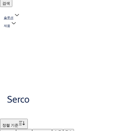
검색
솔루션
제품
Serco
필터
정렬 기준