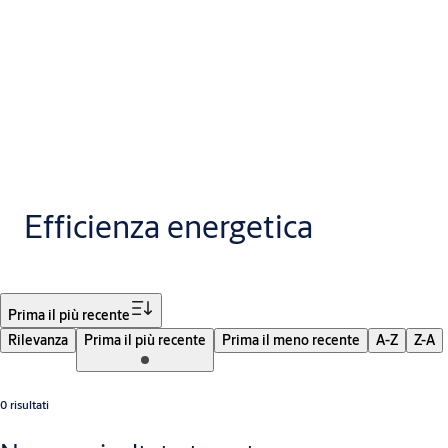
Efficienza energetica
Filtro
Prima il più recente
Rilevanza
Prima il più recente
Prima il meno recente
A-Z
Z-A
0 risultati