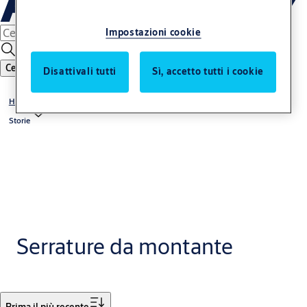
Impostazioni cookie
Cerca
Disattivali tutti
Sì, accetto tutti i cookie
Home
Storie
Serrature da montante
Filtro