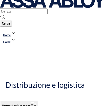
Cerca
Home
Storie
Distribuzione e logistica
Filtro