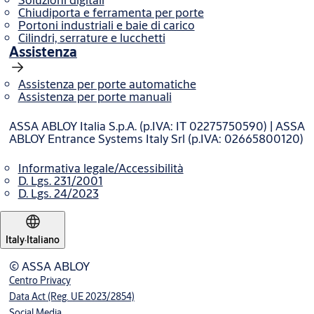
Chiudiporta e ferramenta per porte
Portoni industriali e baie di carico
Cilindri, serrature e lucchetti
Assistenza
Assistenza per porte automatiche
Assistenza per porte manuali
ASSA ABLOY Italia S.p.A. (p.IVA: IT 02275750590) | ASSA
ABLOY Entrance Systems Italy Srl (p.IVA: 02665800120)
Informativa legale/Accessibilità
D. Lgs. 231/2001
D. Lgs. 24/2023
Italy
·
Italiano
© ASSA ABLOY
Centro Privacy
Data Act (Reg. UE 2023/2854)
Social Media