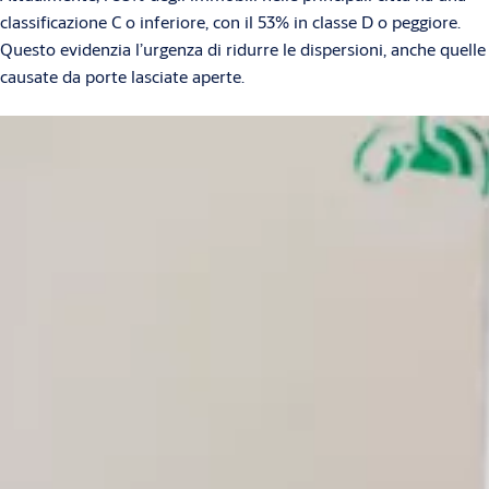
classificazione C o inferiore, con il 53% in classe D o peggiore.
Questo evidenzia l’urgenza di ridurre le dispersioni, anche quelle
causate da porte lasciate aperte.