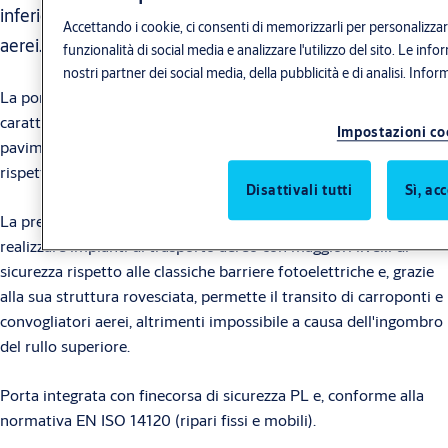
inferiore permette il transito di carroponti e convogliatori
Accettando i cookie, ci consenti di memorizzarli per personalizzar
aerei.
funzionalità di social media e analizzare l'utilizzo del sito. Le i
nostri partner dei social media, della pubblicità e di analisi.
Inform
®
La porta rapida ASSA ABLOY RP300
USD (upside down) si
caratterizza per il posizionamento del rullo a
Impostazioni co
pavimento,
avvolgendosi quindi verso il basso,
al contrario
rispetto alle tradizionali serrande.
Disattivali tutti
Sì, ac
La presenza di una barriera fisica avvolgibile consente di
realizzare impianti di trasporto aereo con maggiori livelli di
sicurezza rispetto alle classiche barriere fotoelettriche e, grazie
alla sua struttura rovesciata, permette il transito di carroponti e
convogliatori aerei, altrimenti impossibile a causa dell'ingombro
del rullo superiore.
Porta integrata con finecorsa di sicurezza PL e, conforme alla
normativa EN ISO 14120 (ripari fissi e mobili).