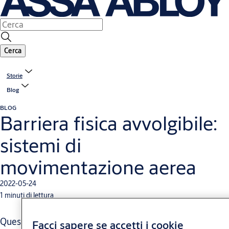
Cerca
Storie
Blog
BLOG
Barriera fisica avvolgibile:
sistemi di
movimentazione aerea
2022-05-24
1 minuti di lettura
Questa porta grazie alla sua struttura rovesciata con rullo
Facci sapere se accetti i cookie