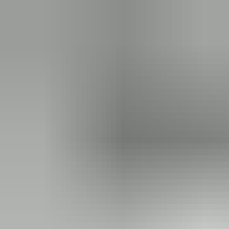
tecnologia NFC che richiede una vicinanza ravvicinata, il
®
Bluetooth
consente un funzionamento senza interruzioni anche
a distanza, ad esempio aprendo una serratura dall'interno di un
veicolo senza bisogno di abbassare il finestrino. È possibile
concedere l'accesso agli utenti senza che questi debbano
nemmeno estrarre il proprio smartphone.