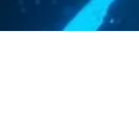
La gamma di dispositivi CUMULUS offre soluzioni di gestione
degli accessi senza chiave, quali lucchetti, portachiavi, maniglie