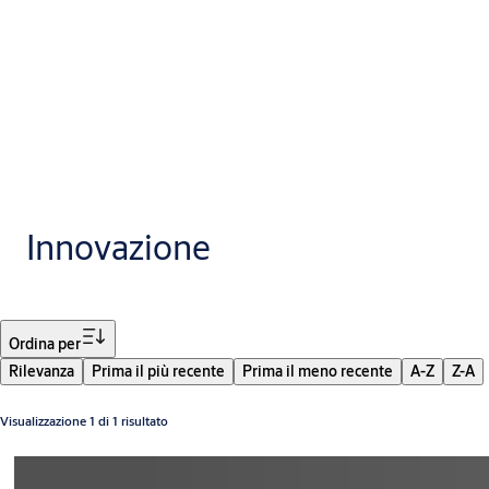
Innovazione
Filtro
Ordina per
Rilevanza
Prima il più recente
Prima il meno recente
A-Z
Z-A
Visualizzazione 1 di 1 risultato