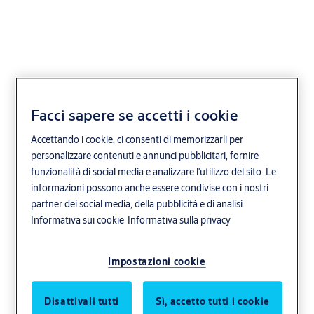
Porta rapida per sistemi
Facci sapere se accetti i cookie
a riduzione di ossigeno
Accettando i cookie, ci consenti di memorizzarli per
personalizzare contenuti e annunci pubblicitari, fornire
ASSA ABLOY RP150
funzionalità di social media e analizzare l'utilizzo del sito. Le
informazioni possono anche essere condivise con i nostri
Industria e settore manifatturiero
ASSA ABLOY
partner dei social media, della pubblicità e di analisi.
Informativa sui cookie
Informativa sulla privacy
Impostazioni cookie
Disattivali tutti
Sì, accetto tutti i cookie