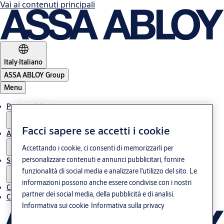
Vai ai contenuti principali
Italy
·
Italiano
ASSA ABLOY Group
Menu
Prodotti & Soluzioni
Facci sapere se accetti i cookie
Assistenza post-vendita
Accettando i cookie, ci consenti di memorizzarli per
personalizzare contenuti e annunci pubblicitari, fornire
Storie
funzionalità di social media e analizzare l'utilizzo del sito. Le
informazioni possono anche essere condivise con i nostri
Contatti
partner dei social media, della pubblicità e di analisi.
Chi siamo
Informativa sui cookie
Informativa sulla privacy