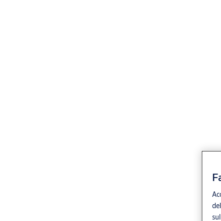
F
Acc
del
sul