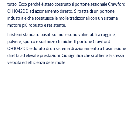
tutto. Ecco perché è stato costruito il portone sezionale Crawford
OH1042DD ad azionamento diretto. Si tratta di un portone
industriale che sostituisce le molle tradizionali con un sistema
motore più robusto e resistente.
I sistemi standard basati su molle sono vulnerabili a ruggine,
polvere, sporco e sostanze chimiche. Il portone Crawford
OH1042DD è dotato di un sistema di azionamento a trasmissione
diretta ad elevate prestazioni. Ciò significa che si ottiene la stessa
velocità ed efficienza delle molle.
Specifiche
Dimensioni standard fino a (W x H)1 4050 x 3500 mm
Spessore pannelli: 42 mm