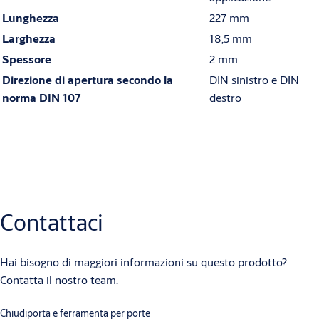
Lunghezza
227 mm
Larghezza
18,5 mm
Spessore
2 mm
Direzione di apertura secondo la
DIN sinistro e DIN
norma DIN 107
destro
Download
Disegni tecnici
Contattaci
-------502xx-04.eps
(PS, 431 KB)
Hai bisogno di maggiori informazioni su questo prodotto?
Contatta il nostro team.
Chiudiporta e ferramenta per porte