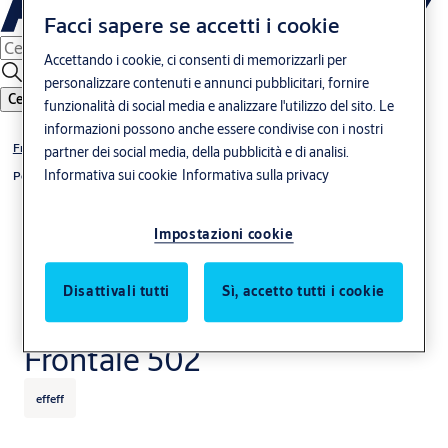
Facci sapere se accetti i cookie
Accettando i cookie, ci consenti di memorizzarli per
personalizzare contenuti e annunci pubblicitari, fornire
Cerca
funzionalità di social media e analizzare l'utilizzo del sito. Le
informazioni possono anche essere condivise con i nostri
Frontali per incontri elettrici
partner dei social media, della pubblicità e di analisi.
Informativa sui cookie
Informativa sulla privacy
Porte in legno
Impostazioni cookie
Disattivali tutti
Sì, accetto tutti i cookie
Frontale 502
effeff